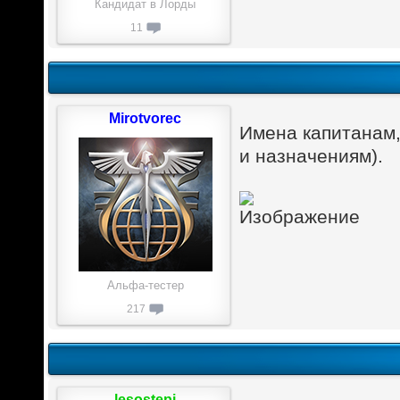
Кандидат в Лорды
11
Mirotvorec
Имена капитанам,
и назначениям).
Альфа-тестер
217
lesostepi