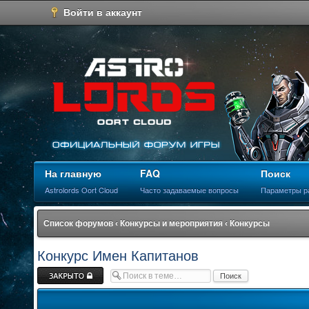
Войти в аккаунт
На главную
FAQ
Поиск
Astrolords Oort Cloud
Часто задаваемые вопросы
Параметры р
Список форумов
‹
Конкурсы и мероприятия
‹
Конкурсы
Конкурс Имен Капитанов
Закрыто