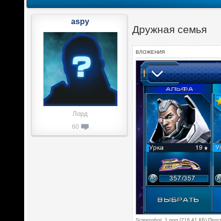
aspy
Дружная семья
ВЛОЖЕНИЯ
Лорд
60
Screenshot_1.png (216.41 КБ) Про