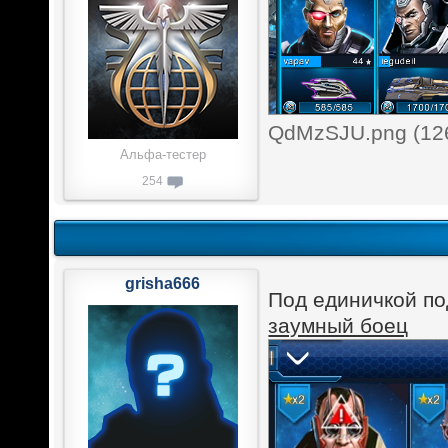
QdMzSJU.png (126
Альфа-тестер
254
grisha666
Под единичкой п
заумный боец