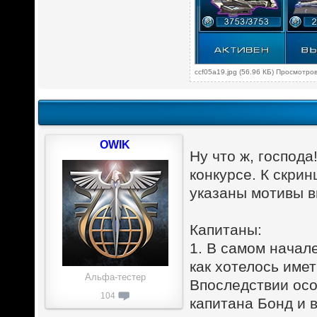
ccf05a19.jpg (56.96 КБ) Просмотро
OWIK
Ну что ж, господа
конкурсе. К скри
указаны мотивы в
Капитаны:
1. В самом начал
как хотелось име
Альфа-тестер
Впоследствии осо
104
капитана Бонд и в