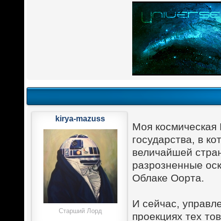
kirya-mazuss
Моя космическая 
государства, в ко
величайшей стран
разрозненные оско
Облаке Оорта.
И сейчас, управл
Старший Лорд
проекциях тех то