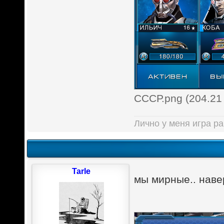
СССР.png (204.21
Лично у меня игра ра
Tarle
мы мирные.. навер