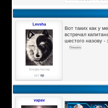
Levsha
Вот таких как у м
встречал капитан
шестого назову -
Альфа-тестер
567
vapav