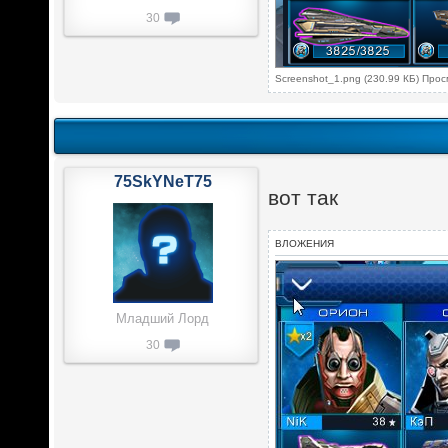
30
Screenshot_1.png (230.99 КБ) Про
75SkYNeT75
вот так
ВЛОЖЕНИЯ
Младший Лорд
30