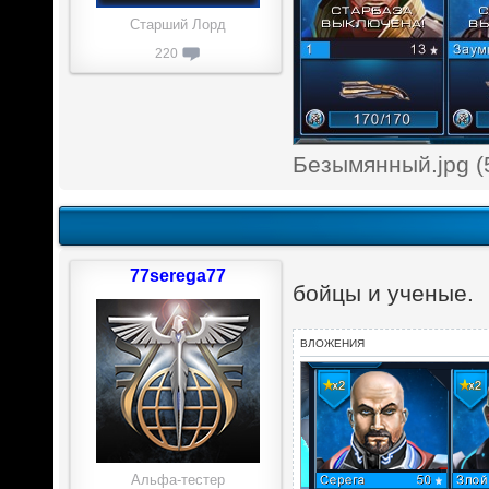
Старший Лорд
220
Безымянный.jpg (
77serega77
бойцы и ученые.
ВЛОЖЕНИЯ
Альфа-тестер