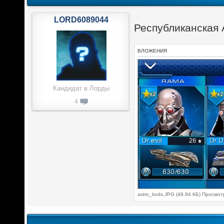
LORD6089044
Республиканская
ВЛОЖЕНИЯ
Кандидат в Лорды
4
astro_lords.JPG (49.84 КБ) Просмо