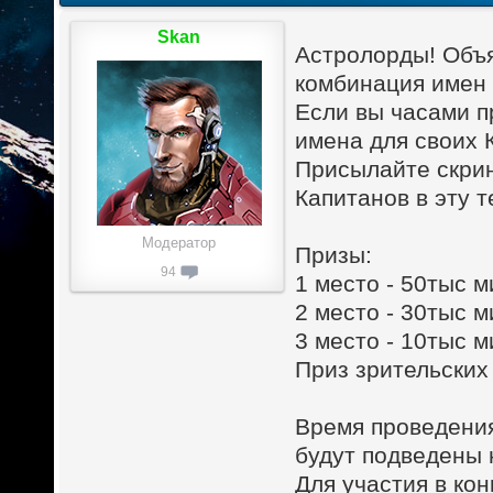
Skan
Астролорды! Объя
комбинация имен 
Если вы часами п
имена для своих 
Присылайте скри
Капитанов в эту 
Модератор
Призы:
94
1 место - 50тыс 
2 место - 30тыс 
3 место - 10тыс 
Приз зрительских
Время проведения 
будут подведены 
Для участия в ко