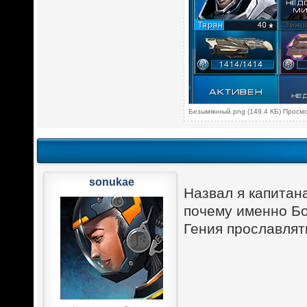
Безымянный.png (149.4 КБ) Просм
sonukae
Назвал я капитана
почему именно Бо
Гения прославлять