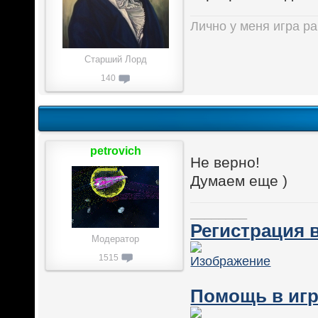
Лично у меня игра ра
Старший Лорд
140
petrovich
Не верно!
Думаем еще )
________
Регистрация в
Модератор
1515
Помощь в игр