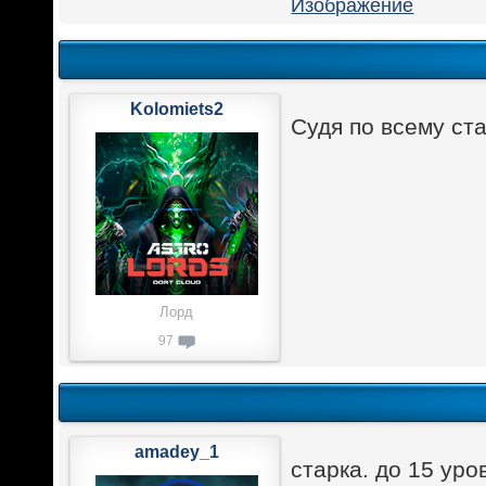
Kolomiets2
Судя по всему ст
Лорд
97
amadey_1
старка. до 15 уро