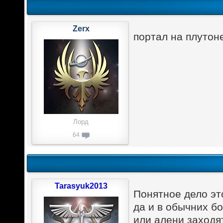
Zerx
портал на плутон
Лорд
64
Tarasyuk2013
Понятное дело это
да и в обычних б
или алени заходят