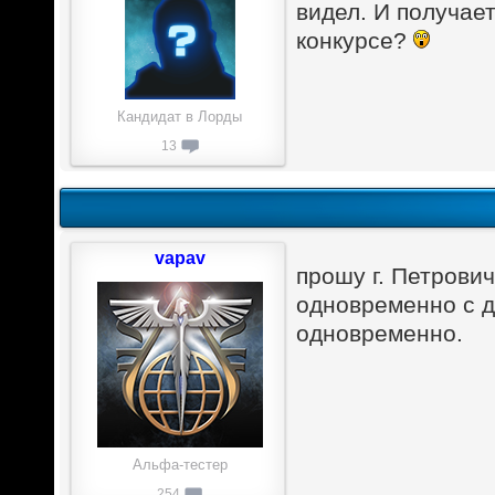
видел. И получае
конкурсе?
Кандидат в Лорды
13
vapav
прошу г. Петрович
одновременно с д
одновременно.
Альфа-тестер
254