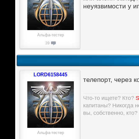
неуязвимости у и
Альфа-тестер
39
LORD6158445
телепорт, через 
Что-то ищете? Кто?
S
капитаны? Никогда не
вы, собственно, кто?
Альфа-тестер