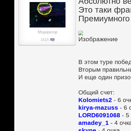
Абсолютно ве
Это таки фра
Премиумного
Модератор
1515
В этом туре побед
Вторым правильны
И еще один призо
Общий счет:
Kolomiets2
- 6 оч
kirya-mazuss
- 6 
LORD6091068
- 5
amadey_1
- 4 очк
skype
- 4 очка