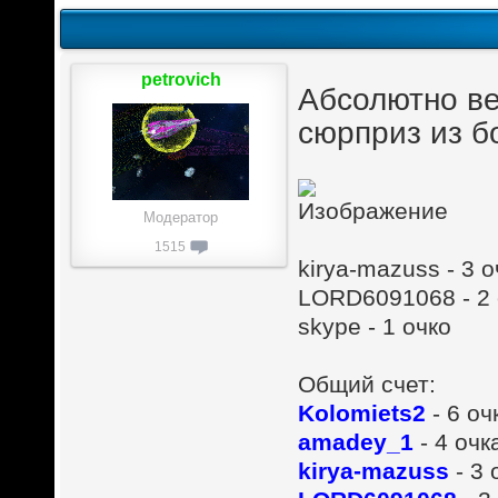
petrovich
Абсолютно ве
сюрприз из б
Модератор
1515
kirya-mazuss - 3 о
LORD6091068 - 2 
skype - 1 очко
Общий счет:
Kolomiets2
- 6 оч
amadey_1
- 4 очк
kirya-mazuss
- 3 