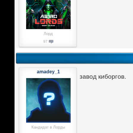
Лорд
97
amadey_1
завод киборгов.
Кандидат в Лорды