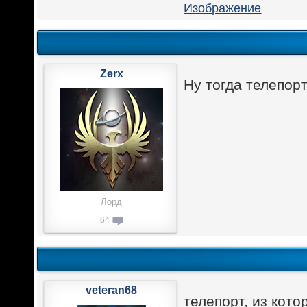
Zerx
Ну тогда телепорт
Лорд
64
veteran68
телепорт, из кот