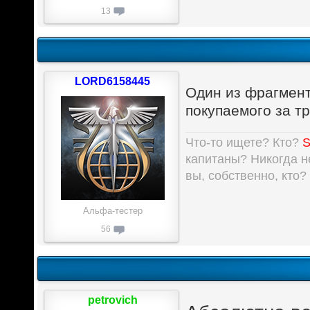
13
LORD6158445
Один из фрагмент
покупаемого за т
Что-то ищете? Кто?
S
капитаны? Никогда не
вы, собственно, кто?
Альфа-тестер
56
petrovich