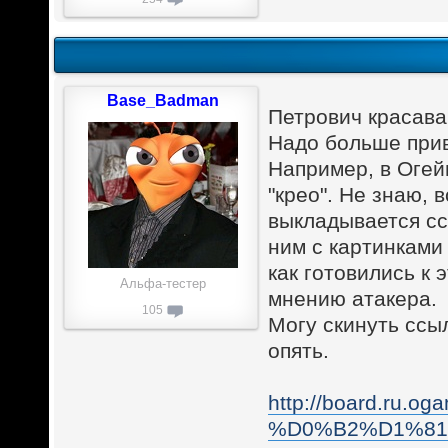
Base_Badman
Петрович красава
Надо больше прив
Например, в Огей
"крео". Не знаю, 
выкладывается сс
ним с картинками
как готовились к 
Альфа-тестер
мнению атакера.
105
Могу скинуть ссы
опять.
http://board.ru.o
%D0%B2%D1%81