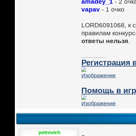
amadey_1
- 2 очк
vapav
- 1 очко
LORD6091068, к со
правилам конкурс
ответы нельзя
.
________
Регистрация в
Помощь в игр
petrovich