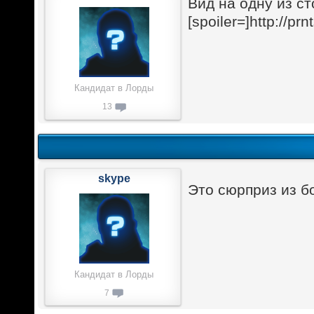
Вид на одну из с
[spoiler=]http://pr
Кандидат в Лорды
13
skype
Это сюрприз из б
Кандидат в Лорды
7