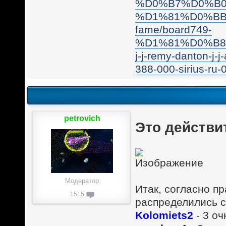
%D0%B7%D0%B0
%D1%81%D0%BB%
fame/board749-
%D1%81%D0%B8%
j-j-remy-danton-j-
388-000-sirius-ru-
petrovich
Это действи
Модератор
Итак, согласно п
1515
распределились 
Kolomiets2
- 3 оч