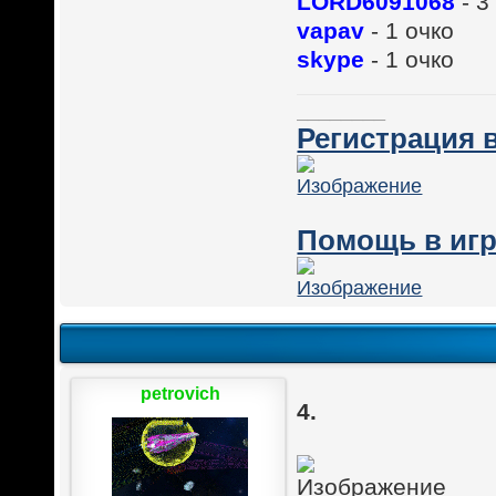
LORD6091068
- 3
vapav
- 1 очко
skype
- 1 очко
________
Регистрация в
Помощь в игр
petrovich
4.