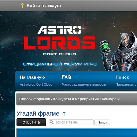
Войти в аккаунт
На главную
FAQ
Поиск
Astrolords Oort Cloud
Часто задаваемые вопросы
Параметры р
Список форумов
‹
Конкурсы и мероприятия
‹
Конкурсы
Угадай фрагмент
Ответить