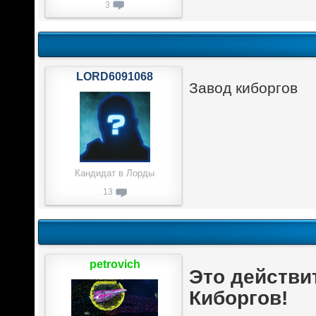
3
LORD6091068
Завод киборгов
Кандидат в Лорды
13
petrovich
Это действи
Киборгов!