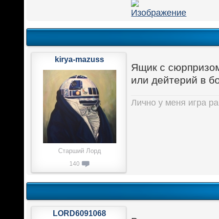
kirya-mazuss
Ящик с сюрпризом
или дейтерий в б
Лично у меня игра ра
Старший Лорд
140
LORD6091068