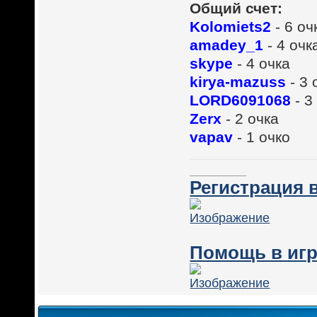
Общий счет:
Kolomiets2
- 6 оч
amadey_1
- 4 очк
skype
- 4 очка
kirya-mazuss
- 3 
LORD6091068
- 3
Zerx
- 2 очка
vapav
- 1 очко
________
Регистрация в
Помощь в игр