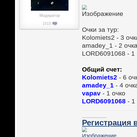
Модератор
1515
Очки за тур:
Kolomiets2 - 3 очк
amadey_1 - 2 очк
LORD6091068 - 1 
Общий счет:
Kolomiets2
- 6 оч
amadey_1
- 4 очк
vapav
- 1 очко
LORD6091068
- 1
________
Регистрация в