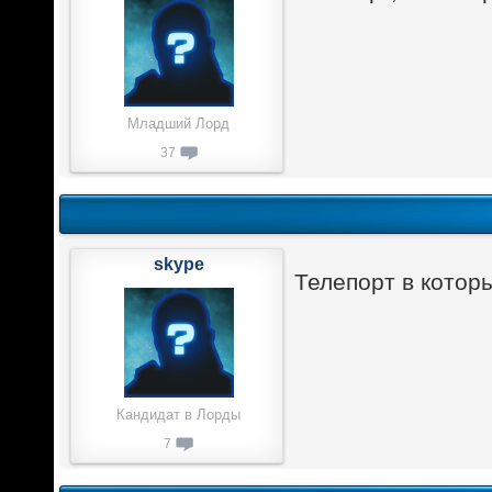
Младший Лорд
37
skype
Телепорт в котор
Кандидат в Лорды
7