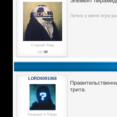
Элемент пирамиды
Лично у меня игра ра
Старший Лорд
140
LORD6091068
Правительственн
трита.
Кандидат в Лорды