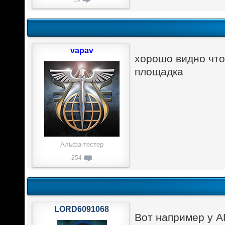
vapav
хорошо видно что
площадка
Альфа-тестер
254
LORD6091068
Вот например у AR