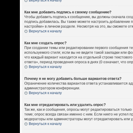
Вернуться к началу
Как мне добавить подпись к своему сообщению?
Чтобы добавить подпись к сообщению, вы должны сначала созд
подпись добавилась. Вы также можете настроить добавление 
настройки» в личном разделе. Несмотря на это, вы сможете о
Вернуться к началу
Как мне создать опрос?
При создании темы или редактировании первого сообщения т
используемого стиля; если вы не видите такой закладки или ф
что каждый вариант находится на отдельной строке текстовог
ответа», период проведения опроса в днях (0 означает, что о
Вернуться к началу
Почему я не могу добавить больше вариантов ответа?
Ограничение количества вариантов ответа устанавливается а
администратором конференции.
Вернуться к началу
Как мне отредактировать или удалить опрос?
Так же, как и сообщения, опросы могут редактироваться толь
теме; опрос всегда связан именно с ним. Если никто не успел 
модераторы или администраторы могут отредактировать или уд
Вернуться к началу