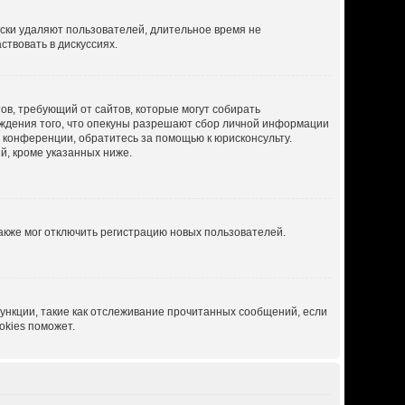
ески удаляют пользователей, длительное время не
твовать в дискуссиях.
атов, требующий от сайтов, которые могут собирать
рждения того, что опекуны разрешают сбор личной информации
й конференции, обратитесь за помощью к юрисконсульту.
й, кроме указанных ниже.
акже мог отключить регистрацию новых пользователей.
ункции, такие как отслеживание прочитанных сообщений, если
okies поможет.