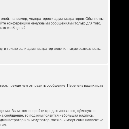
елей: например, модераторов и администраторов. Обычно вы
ряйте конференцию ненужными сообщениями только для того,
чика сообщений.
, и только если администратор включил такую возможность.
ться, прежде чем отправить сообщение. Перечень ваших прав
щения. Вы можете перейти к редактированию, щёлкнув по
 на сообщение, то под ним появится небольшая надпись,
администратор или модератор, хотя они могут сами написать о
тил.