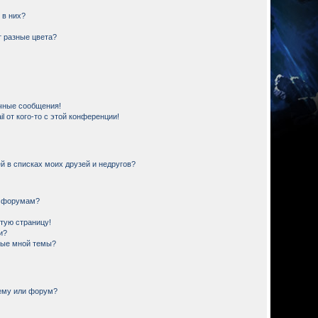
 в них?
 разные цвета?
чные сообщения!
 от кого-то с этой конференции!
й в списках моих друзей и недругов?
и форумам?
стую страницу!
и?
ные мной темы?
тему или форум?