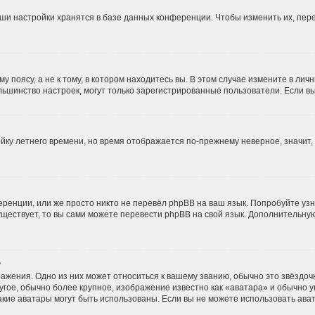
ши настройки хранятся в базе данных конференции. Чтобы изменить их, пер
 поясу, а не к тому, в котором находитесь вы. В этом случае измените в личн
и большинство настроек, могут только зарегистрированные пользователи. Если 
ойку летнего времени, но время отображается по-прежнему неверное, значит
ренции, или же просто никто не перевёл phpBB на ваш язык. Попробуйте уз
 существует, то вы сами можете перевести phpBB на свой язык. Дополнительн
?
ажения. Одно из них может относиться к вашему званию, обычно это звёздочки
угое, обычно более крупное, изображение известно как «аватара» и обычно 
, какие аватары могут быть использованы. Если вы не можете использовать а