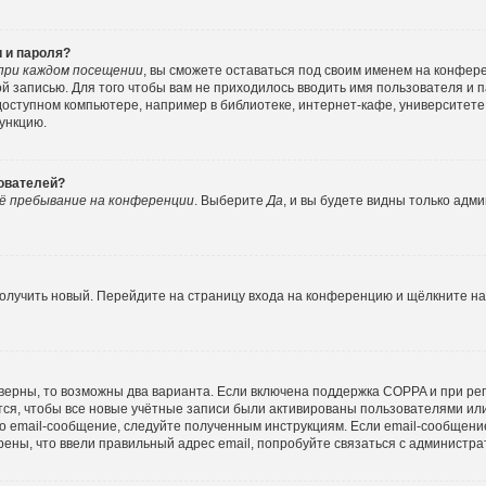
 и пароля?
при каждом посещении
, вы сможете оставаться под своим именем на конфер
ной записью. Для того чтобы вам не приходилось вводить имя пользователя и 
ступном компьютере, например в библиотеке, интернет-кафе, университете и
функцию.
зователей?
ё пребывание на конференции
. Выберите
Да
, и вы будете видны только адм
 получить новый. Перейдите на страницу входа на конференцию и щёлкните н
верны, то возможны два варианта. Если включена поддержка COPPA и при реги
ся, чтобы все новые учётные записи были активированы пользователями ил
о email-сообщение, следуйте полученным инструкциям. Если email-сообщение
рены, что ввели правильный адрес email, попробуйте связаться с администра