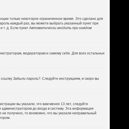
енции только некоторое ограниченное время. Это сделано для
пароль каждый раз, вы можете выбрать указанный пункт при
 т. д. Если пункт
Автоматически входить при каждом
инистраторам, модераторам и самому себе. Для всех остальных
а ссылку
Забыли пароль?
. Следуйте инструкциям, и скоро вы
страции вы указали, что вам менее 13 лет, следуйте
и администратором до входа в систему. Эта информация
 не получено, то возможно, что вы указали неправильный
тором.