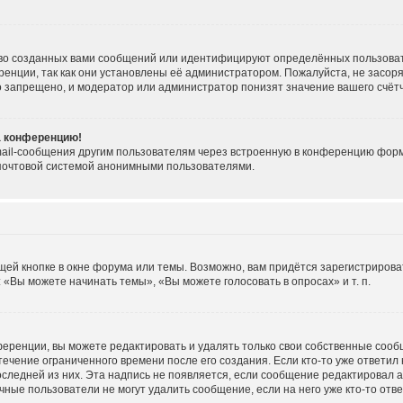
во созданных вами сообщений или идентифицируют определённых пользоват
енции, так как они установлены её администратором. Пожалуйста, не засо
о запрещено, и модератор или администратор понизят значение вашего счёт
на конференцию!
ail-сообщения другим пользователям через встроенную в конференцию форму
 почтовой системой анонимными пользователями.
ей кнопке в окне форума или темы. Возможно, вам придётся зарегистрирова
«Вы можете начинать темы», «Вы можете голосовать в опросах» и т. п.
еренции, вы можете редактировать и удалять только свои собственные сооб
течение ограниченного времени после его создания. Если кто-то уже ответил
последней из них. Эта надпись не появляется, если сообщение редактировал 
ные пользователи не могут удалить сообщение, если на него уже кто-то отве