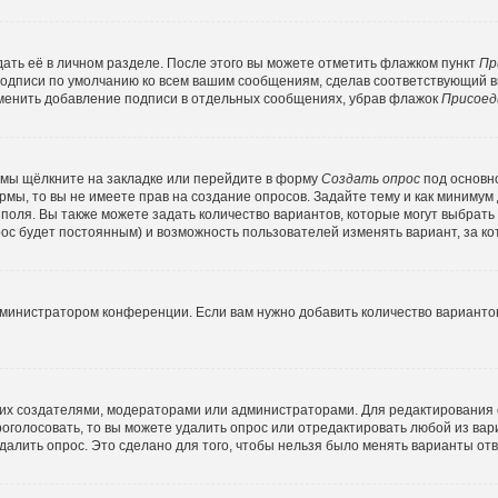
ать её в личном разделе. После этого вы можете отметить флажком пункт
Пр
подписи по умолчанию ко всем вашим сообщениям, сделав соответствующий 
тменить добавление подписи в отдельных сообщениях, убрав флажок
Присоед
емы щёлкните на закладке или перейдите в форму
Создать опрос
под основн
ормы, то вы не имеете прав на создание опросов. Задайте тему и как минимум
о поля. Вы также можете задать количество вариантов, которые могут выбрат
прос будет постоянным) и возможность пользователей изменять вариант, за к
дминистратором конференции. Если вам нужно добавить количество варианто
ко их создателями, модераторами или администраторами. Для редактирования
проголосовать, то вы можете удалить опрос или отредактировать любой из вари
алить опрос. Это сделано для того, чтобы нельзя было менять варианты отв