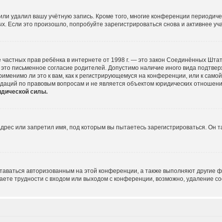
или удалил вашу учётную запись. Кроме того, многие конференции периодич
 Если это произошло, попробуйте зарегистрироваться снова и активнее учас
щите частных прав ребёнка в интернете от 1998 г. — это закон Соединённых Шт
это письменное согласие родителей. Допустимо наличие иного вида подтве
именимо ли это к вам, как к регистрирующемуся на конференции, или к само
ндаций по правовым вопросам и не является объектом юридических отношени
идической силы.
рес или запретил имя, под которым вы пытаетесь зарегистрироваться. Он т
ставаться авторизованным на этой конференции, а также выполняют другие ф
ете трудности с входом или выходом с конференции, возможно, удаление co