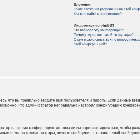
Вложения
Какие вложения разрешены на этой кон
Как мне найти мои вложения?
Информация о phpBB3
Кто написал эту конференцию?
Почему здесь нет такой-то функции?
С кем можно связаться по вопросу некор
этой конференцией?
есь, что вы правильно вводите имя пользователя и пароль. Если данные вве
е возможно, что администратор неправильно настроил конфигурацию конферен
истратор настроил конференцию: должны ли вы зарегистрироваться, чтобы раз
м пользователям: аватары, личные сообщения, отправка email-сообщений, уч