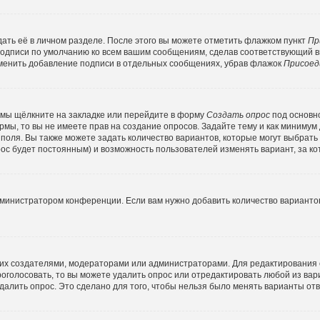
ать её в личном разделе. После этого вы можете отметить флажком пункт
Пр
подписи по умолчанию ко всем вашим сообщениям, сделав соответствующий 
тменить добавление подписи в отдельных сообщениях, убрав флажок
Присоед
емы щёлкните на закладке или перейдите в форму
Создать опрос
под основн
ормы, то вы не имеете прав на создание опросов. Задайте тему и как минимум
о поля. Вы также можете задать количество вариантов, которые могут выбрат
прос будет постоянным) и возможность пользователей изменять вариант, за к
дминистратором конференции. Если вам нужно добавить количество варианто
ко их создателями, модераторами или администраторами. Для редактирования
проголосовать, то вы можете удалить опрос или отредактировать любой из вари
алить опрос. Это сделано для того, чтобы нельзя было менять варианты отв