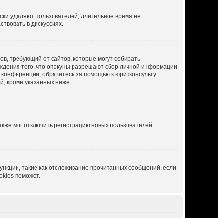
ески удаляют пользователей, длительное время не
твовать в дискуссиях.
атов, требующий от сайтов, которые могут собирать
рждения того, что опекуны разрешают сбор личной информации
й конференции, обратитесь за помощью к юрисконсульту.
й, кроме указанных ниже.
акже мог отключить регистрацию новых пользователей.
ункции, такие как отслеживание прочитанных сообщений, если
okies поможет.