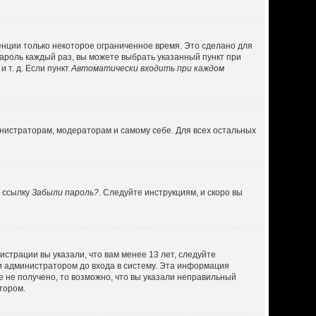
енции только некоторое ограниченное время. Это сделано для
пароль каждый раз, вы можете выбрать указанный пункт при
 т. д. Если пункт
Автоматически входить при каждом
инистраторам, модераторам и самому себе. Для всех остальных
а ссылку
Забыли пароль?
. Следуйте инструкциям, и скоро вы
страции вы указали, что вам менее 13 лет, следуйте
и администратором до входа в систему. Эта информация
 не получено, то возможно, что вы указали неправильный
тором.