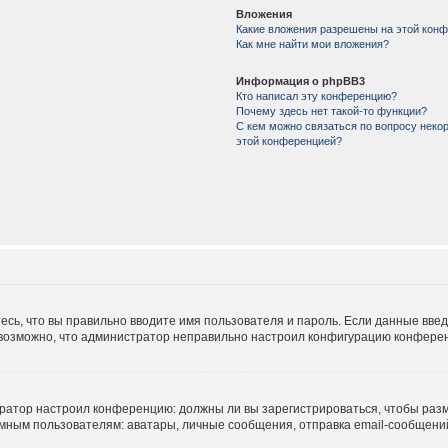
Вложения
Какие вложения разрешены на этой кон
Как мне найти мои вложения?
Информация о phpBB3
Кто написал эту конференцию?
Почему здесь нет такой-то функции?
С кем можно связаться по вопросу некор
этой конференцией?
есь, что вы правильно вводите имя пользователя и пароль. Если данные вве
е возможно, что администратор неправильно настроил конфигурацию конферен
истратор настроил конференцию: должны ли вы зарегистрироваться, чтобы раз
м пользователям: аватары, личные сообщения, отправка email-сообщений, уч