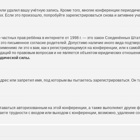
или удалил вашу учётную запись. Кроме того, многие конференции периодич
 Если это произошло, попробуйте зарегистрироваться снова и активнее учас
щите частных прав ребёнка в интернете от 1998 г. — это закон Соединённых Шт
это письменное согласие родителей. Допустимо наличие иного вида подтве
именимо ли это к вам, как к регистрирующемуся на конференции, или к само
ндаций по правовым вопросам и не является объектом юридических отношени
идической силы.
рес или запретил имя, под которым вы пытаетесь зарегистрироваться. Он т
ставаться авторизованным на этой конференции, а также выполняют другие ф
ете трудности с входом или выходом с конференции, возможно, удаление co