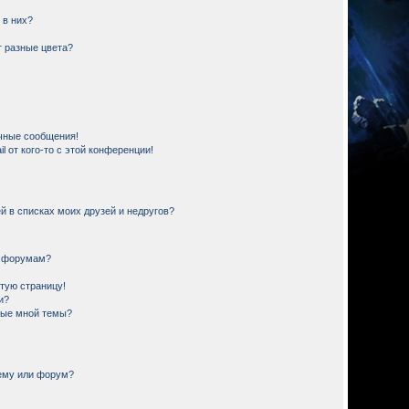
 в них?
 разные цвета?
чные сообщения!
 от кого-то с этой конференции!
й в списках моих друзей и недругов?
и форумам?
стую страницу!
и?
ные мной темы?
тему или форум?