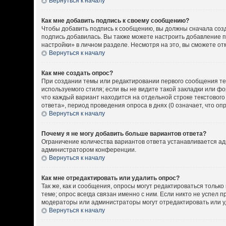
Вернуться к началу
Как мне добавить подпись к своему сообщению?
Чтобы добавить подпись к сообщению, вы должны сначала созд
подпись добавилась. Вы также можете настроить добавление 
настройки» в личном разделе. Несмотря на это, вы сможете о
Вернуться к началу
Как мне создать опрос?
При создании темы или редактировании первого сообщения т
используемого стиля; если вы не видите такой закладки или ф
что каждый вариант находится на отдельной строке текстовог
ответа», период проведения опроса в днях (0 означает, что о
Вернуться к началу
Почему я не могу добавить больше вариантов ответа?
Ограничение количества вариантов ответа устанавливается а
администратором конференции.
Вернуться к началу
Как мне отредактировать или удалить опрос?
Так же, как и сообщения, опросы могут редактироваться толь
теме; опрос всегда связан именно с ним. Если никто не успел 
модераторы или администраторы могут отредактировать или уд
Вернуться к началу