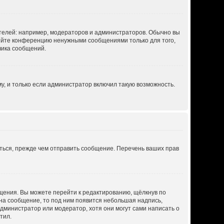
елей: например, модераторов и администраторов. Обычно вы
ряйте конференцию ненужными сообщениями только для того,
чика сообщений.
, и только если администратор включил такую возможность.
ться, прежде чем отправить сообщение. Перечень ваших прав
щения. Вы можете перейти к редактированию, щёлкнув по
 на сообщение, то под ним появится небольшая надпись,
администратор или модератор, хотя они могут сами написать о
тил.