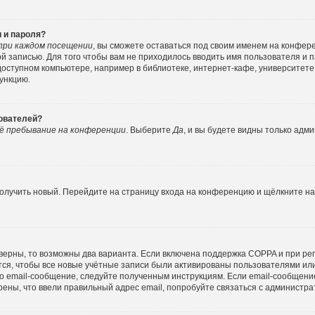
 и пароля?
при каждом посещении
, вы сможете оставаться под своим именем на конфер
ной записью. Для того чтобы вам не приходилось вводить имя пользователя и 
ступном компьютере, например в библиотеке, интернет-кафе, университете и
функцию.
зователей?
ё пребывание на конференции
. Выберите
Да
, и вы будете видны только адм
 получить новый. Перейдите на страницу входа на конференцию и щёлкните н
верны, то возможны два варианта. Если включена поддержка COPPA и при реги
ся, чтобы все новые учётные записи были активированы пользователями ил
о email-сообщение, следуйте полученным инструкциям. Если email-сообщение
рены, что ввели правильный адрес email, попробуйте связаться с администра