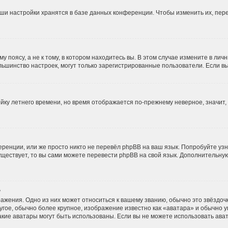
ши настройки хранятся в базе данных конференции. Чтобы изменить их, пер
 поясу, а не к тому, в котором находитесь вы. В этом случае измените в личн
и большинство настроек, могут только зарегистрированные пользователи. Если 
ойку летнего времени, но время отображается по-прежнему неверное, значит
ренции, или же просто никто не перевёл phpBB на ваш язык. Попробуйте уз
 существует, то вы сами можете перевести phpBB на свой язык. Дополнительн
?
ажения. Одно из них может относиться к вашему званию, обычно это звёздочки
угое, обычно более крупное, изображение известно как «аватара» и обычно 
, какие аватары могут быть использованы. Если вы не можете использовать а