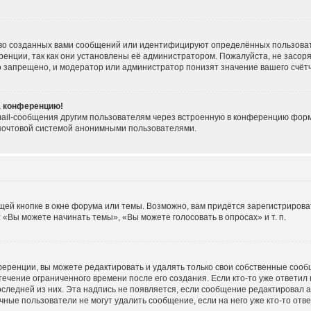
во созданных вами сообщений или идентифицируют определённых пользоват
енции, так как они установлены её администратором. Пожалуйста, не засо
о запрещено, и модератор или администратор понизят значение вашего счёт
на конференцию!
ail-сообщения другим пользователям через встроенную в конференцию форму
 почтовой системой анонимными пользователями.
ей кнопке в окне форума или темы. Возможно, вам придётся зарегистрирова
«Вы можете начинать темы», «Вы можете голосовать в опросах» и т. п.
еренции, вы можете редактировать и удалять только свои собственные сооб
течение ограниченного времени после его создания. Если кто-то уже ответил
последней из них. Эта надпись не появляется, если сообщение редактировал 
ные пользователи не могут удалить сообщение, если на него уже кто-то отве