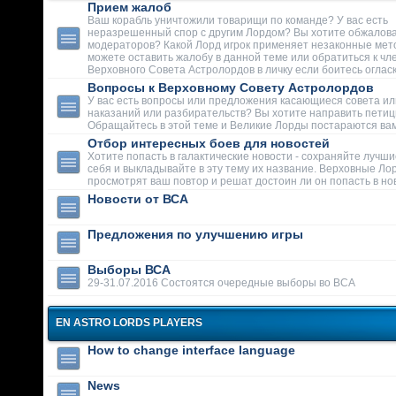
Прием жалоб
Ваш корабль уничтожили товарищи по команде? У вас есть
неразрешенный спор с другим Лордом? Вы хотите обжалова
модераторов? Какой Лорд игрок применяет незаконные мет
можете оставить жалобу в данной теме или обратиться к чл
Верховного Совета Астролордов в личку если боитесь огласк
Вопросы к Верховному Совету Астролордов
У вас есть вопросы или предложения касающиеся совета ил
наказаний или разбирательств? Вы хотите направить пети
Обращайтесь в этой теме и Великие Лорды постараются вам
Отбор интересных боев для новостей
Хотите попасть в галактические новости - сохраняйте лучши
себя и выкладывайте в эту тему их название. Верховные Ло
просмотрят ваш повтор и решат достоин ли он попасть в но
Новости от ВСА
Предложения по улучшению игры
Выборы ВСА
29-31.07.2016 Состоятся очередные выборы во ВСА
EN ASTRO LORDS PLAYERS
How to change interface language
News