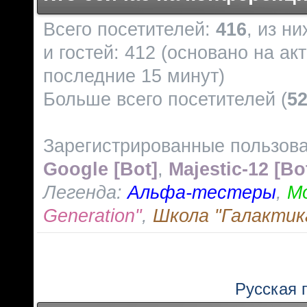
Всего посетителей:
416
, из н
и гостей: 412 (основано на ак
последние 15 минут)
Больше всего посетителей (
5
Зарегистрированные пользов
Google [Bot]
,
Majestic-12 [Bo
Легенда:
Альфа-тестеры
,
М
Generation"
,
Школа "Галактик
Русская 