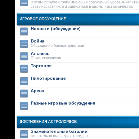
В этом форуме игроки имеющие совокупный уровень капитан
стать наставником и записаться в школы наставничества
ИГРОВОЕ ОБСУЖДЕНИЕ
Новости (обсуждение)
Война
Обсуждение боевых действий
Альянсы
Поиск союзников
Торговля
Пилотирование
Арена
Разные игровые обсуждения
ДОСТИЖЕНИЯ АСТРОЛОРДОВ
Знаменательные баталии
желательно выкладывать видео.