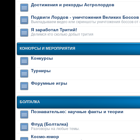
Достижения и рекорды Астролордов
Подвиги Лордов - уничтожения Великих Боссов
Выкладываем видео или скриншоты уничтожения боссов от 
Я заработал Тритий!
Делимся кто сколько добыл трития
КОНКУРСЫ И МЕРОПРИЯТИЯ
Конкурсы
Турниры
Форумные игры
БОЛТАЛКА
Познавательно: научные факты и теории
Флуд (Болталка)
Разговоры на любые темы.
Космо-юмор