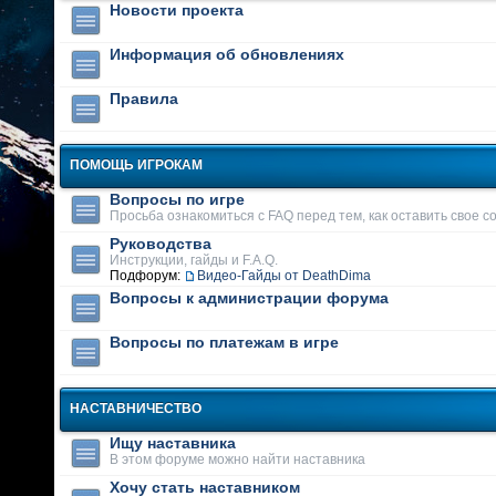
Новости проекта
Информация об обновлениях
Правила
ПОМОЩЬ ИГРОКАМ
Вопросы по игре
Просьба ознакомиться с FAQ перед тем, как оставить свое 
Руководства
Инструкции, гайды и F.A.Q.
Подфорум:
Видео-Гайды от DeathDima
Вопросы к администрации форума
Вопросы по платежам в игре
НАСТАВНИЧЕСТВО
Ищу наставника
В этом форуме можно найти наставника
Хочу стать наставником