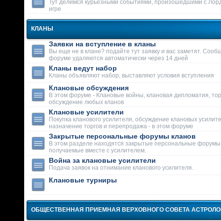
Тут делимся курьезными событиями, произошедшими с Лор
игре
КЛАНЫ
Заявки на вступление в кланы
Вы еще не в клане? подайте тут заявку и вас заметят. Сооб
форуме удаляются автоматически через 14 дней
Кланы ведут набор
Кланы объявляют набор, выставляют условия вступления
Клановые обсуждения
В этом форуме - Клановые войны, клановая дипломатия, тор
обсуждение любых кланов
Клановые усилители
Покупка кланового усилителя, обсуждение клановых усилит
назначение торгов и перепродажа - в этом форуме
Закрытые персональные форумы кланов
В этом разделе находятся закрытые персональные форумы
получаемые вместе с усилителем.
Война за клановые усилители
Подача заявок на отнимание кланового усилителя.
Клановые турниры
ОБЩЕСТВЕННАЯ ПРИЕМНАЯ ВЕРХОВНОГО СОВЕТА АСТРОЛ