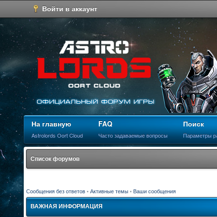
Войти в аккаунт
На главную
FAQ
Поиск
Astrolords Oort Cloud
Часто задаваемые вопросы
Параметры р
Список форумов
Сообщения без ответов
•
Активные темы
•
Ваши сообщения
ВАЖНАЯ ИНФОРМАЦИЯ