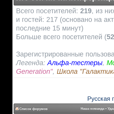
Всего посетителей:
219
, из н
и гостей: 217 (основано на ак
последние 15 минут)
Больше всего посетителей (
5
Зарегистрированные пользов
Легенда:
Альфа-тестеры
,
М
Generation"
,
Школа "Галактик
Русская 
Наша команда
•
Уда
Список форумов