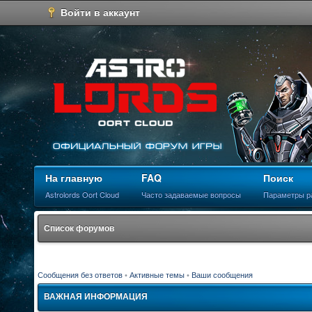
Войти в аккаунт
На главную
FAQ
Поиск
Astrolords Oort Cloud
Часто задаваемые вопросы
Параметры р
Список форумов
Сообщения без ответов
•
Активные темы
•
Ваши сообщения
ВАЖНАЯ ИНФОРМАЦИЯ