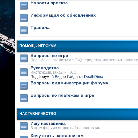
Новости проекта
Информация об обновлениях
Правила
ПОМОЩЬ ИГРОКАМ
Вопросы по игре
Просьба ознакомиться с FAQ перед тем, как оставить свое 
Руководства
Инструкции, гайды и F.A.Q.
Подфорум:
Видео-Гайды от DeathDima
Вопросы к администрации форума
Вопросы по платежам в игре
НАСТАВНИЧЕСТВО
Ищу наставника
В этом форуме можно найти наставника
Хочу стать наставником