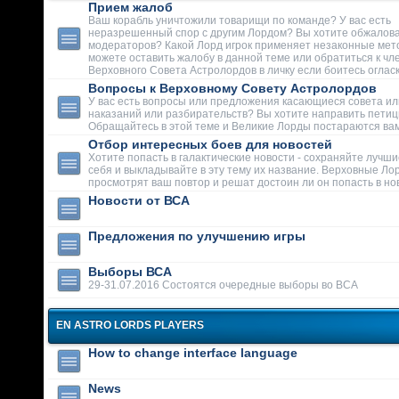
Прием жалоб
Ваш корабль уничтожили товарищи по команде? У вас есть
неразрешенный спор с другим Лордом? Вы хотите обжалова
модераторов? Какой Лорд игрок применяет незаконные мет
можете оставить жалобу в данной теме или обратиться к чл
Верховного Совета Астролордов в личку если боитесь огласк
Вопросы к Верховному Совету Астролордов
У вас есть вопросы или предложения касающиеся совета ил
наказаний или разбирательств? Вы хотите направить пети
Обращайтесь в этой теме и Великие Лорды постараются вам
Отбор интересных боев для новостей
Хотите попасть в галактические новости - сохраняйте лучши
себя и выкладывайте в эту тему их название. Верховные Ло
просмотрят ваш повтор и решат достоин ли он попасть в но
Новости от ВСА
Предложения по улучшению игры
Выборы ВСА
29-31.07.2016 Состоятся очередные выборы во ВСА
EN ASTRO LORDS PLAYERS
How to change interface language
News