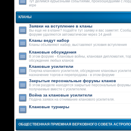
Тут делимся курьезными событиями, произошедшими с Лор
игре
КЛАНЫ
Заявки на вступление в кланы
Вы еще не в клане? подайте тут заявку и вас заметят. Сооб
форуме удаляются автоматически через 14 дней
Кланы ведут набор
Кланы объявляют набор, выставляют условия вступления
Клановые обсуждения
В этом форуме - Клановые войны, клановая дипломатия, тор
обсуждение любых кланов
Клановые усилители
Покупка кланового усилителя, обсуждение клановых усилит
назначение торгов и перепродажа - в этом форуме
Закрытые персональные форумы кланов
В этом разделе находятся закрытые персональные форумы
получаемые вместе с усилителем.
Война за клановые усилители
Подача заявок на отнимание кланового усилителя.
Клановые турниры
ОБЩЕСТВЕННАЯ ПРИЕМНАЯ ВЕРХОВНОГО СОВЕТА АСТРОЛ