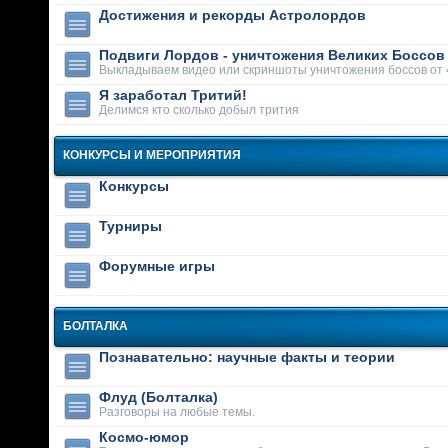
Достижения и рекорды Астролордов
Подвиги Лордов - уничтожения Великих Боссов
Выкладываем видео или скриншоты уничтожения боссов от 
Я заработал Тритий!
Делимся кто сколько добыл трития
КОНКУРСЫ И МЕРОПРИЯТИЯ
Конкурсы
Турниры
Форумные игры
БОЛТАЛКА
Познавательно: научные факты и теории
Флуд (Болталка)
Разговоры на любые темы.
Космо-юмор