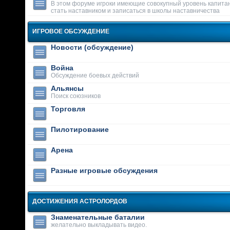
В этом форуме игроки имеющие совокупный уровень капитан
стать наставником и записаться в школы наставничества
ИГРОВОЕ ОБСУЖДЕНИЕ
Новости (обсуждение)
Война
Обсуждение боевых действий
Альянсы
Поиск союзников
Торговля
Пилотирование
Арена
Разные игровые обсуждения
ДОСТИЖЕНИЯ АСТРОЛОРДОВ
Знаменательные баталии
желательно выкладывать видео.