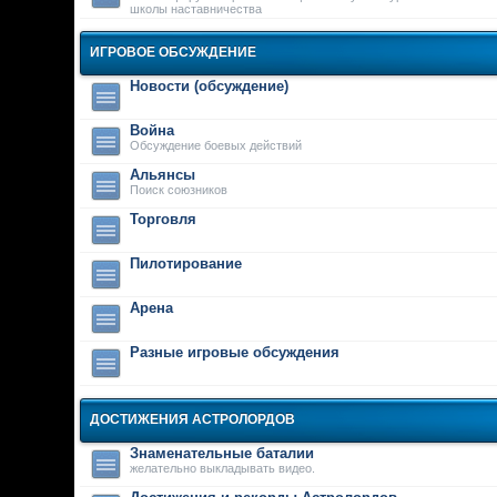
школы наставничества
ИГРОВОЕ ОБСУЖДЕНИЕ
Новости (обсуждение)
Война
Обсуждение боевых действий
Альянсы
Поиск союзников
Торговля
Пилотирование
Арена
Разные игровые обсуждения
ДОСТИЖЕНИЯ АСТРОЛОРДОВ
Знаменательные баталии
желательно выкладывать видео.