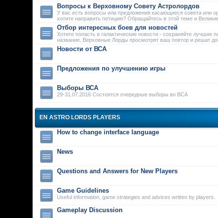
Вопросы к Верховному Совету Астролордов
У вас есть вопросы или предложения касающиеся совета или о
хотите направить петицию? Обращайтесь в этой теме и Велики
Отбор интересных боев для новостей
Хотите попасть в галактические новости - сохраняйте лучшие п
название. Верховные Лорды просмотрят ваш повтор и решат дос
Новости от ВСА
Предложения по улучшению игры
Выборы ВСА
29-31.07.2016 Состоятся очередные выборы во ВСА
EN ASTRO LORDS PLAYERS
How to change interface language
News
Questions and Answers for New Players
Game Guidelines
Useful information, game strategies and advices written by players.
Gameplay Discussion