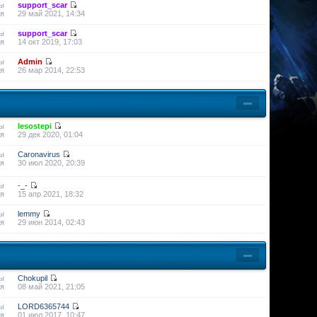
ы
support_scar
я
29 май 2021, 14:34
ы
support_scar
я
14 окт 2019, 17:03
ы
Admin
я
26 мар 2014, 22:53
ы
lesostepi
я
29 дек 2020, 01:04
ы
Caronavirus
я
30 июл 2020, 20:39
ы
-_-
я
15 апр 2021, 18:32
ы
lemmy
я
29 июн 2014, 02:43
ы
Chokupil
я
08 май 2021, 21:05
ы
LORD6365744
я
01 июл 2017, 10:47