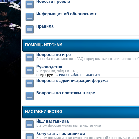
Новости проекта
Информация об обновлениях
Правила
ПОМОЩЬ ИГРОКАМ
Вопросы по игре
Просьба ознакомиться с FAQ перед тем, как оставить свое соо
Руководства
Инструкции, гайды и F.A.Q.
Подфорум:
Видео-Гайды от DeathDima
Вопросы к администрации форума
Вопросы по платежам в игре
НАСТАВНИЧЕСТВО
Ищу наставника
В этом форуме можно найти наставника
Хочу стать наставником
В этом форуме игроки имеющие совокупный уровень капитанов 