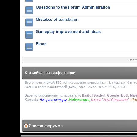
Questions to the Forum Administration
Mistakes of translation
Gameplay improvement and ideas
Flood
Всег
Кто сейчас на конференции
Всего посетителей:
560
, из них зарегистрированных: 3, скрытых: 0 и г
Больше всего посетителей (
5249
) здесь было 19 окт 2025, 02:53
Зарегистрированные пользователи:
Baidu [Spider]
,
Google [Bot]
,
Maje
Легенда:
Альфа-тестеры
,
Модераторы
,
Школа "New Generation"
,
Шко
Список форумов