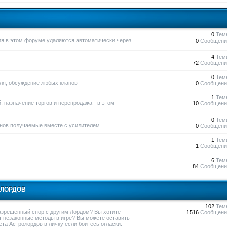
0
Тем
ния в этом форуме удаляются автоматически через
0
Сообщени
4
Тем
72
Сообщени
0
Тем
вля, обсуждение любых кланов
0
Сообщени
1
Тем
, назначение торгов и перепродажа - в этом
10
Сообщени
0
Тем
нов получаемые вместе с усилителем.
0
Сообщени
1
Тем
1
Сообщени
6
Тем
84
Сообщени
ОЛОРДОВ
102
Тем
азрешенный спор с другим Лордом? Вы хотите
1516
Сообщени
т незаконные методы в игре? Вы можете оставить
та Астролордов в личку если боитесь огласки.