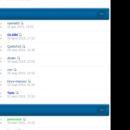
ы
xperia63
я
11 дек 2019, 13:52
ы
OLDIM
я
06 фев 2018, 17:37
ы
QaNaToS
я
08 июн 2018, 15:36
ы
dealer
я
30 май 2018, 12:04
ы
xen
я
26 мар 2015, 14:32
ы
kirya-mazuss
я
22 мар 2016, 01:54
ы
Tarle
я
01 июл 2019, 15:53
ы
petrovich
я
04 июл 2015, 14:23