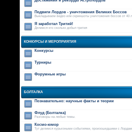
Достижения и рекорды Астролордов
Подвиги Лордов - уничтожения Великих Боссов
Выкладываем видео или скриншоты уничтожения боссов от 40 л
Я заработал Тритий!
Делимся кто сколько добыл трития
КОНКУРСЫ И МЕРОПРИЯТИЯ
Конкурсы
Турниры
Форумные игры
БОЛТАЛКА
Познавательно: научные факты и теории
Флуд (Болталка)
Разговоры на любые темы.
Космо-юмор
Тут делимся курьезными событиями, произошедшими с Лордам