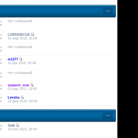
ы
Нет сообщений
я
ы
LORD6387116
я
31 мар 2018, 20:09
ы
Нет сообщений
я
ы
m1277
я
10 дек 2016, 05:46
ы
Нет сообщений
я
ы
support_scar
я
03 мар 2017, 16:55
ы
Levsha
я
15 фев 2018, 04:06
ы
SoNi
я
19 июн 2021, 08:49