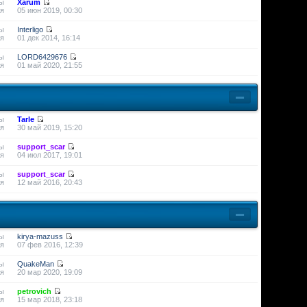
ы
Xarum
я
05 июн 2019, 00:30
ы
Interligo
я
01 дек 2014, 16:14
ы
LORD6429676
я
01 май 2020, 21:55
ы
Tarle
я
30 май 2019, 15:20
ы
support_scar
я
04 июл 2017, 19:01
ы
support_scar
я
12 май 2016, 20:43
ы
kirya-mazuss
я
07 фев 2016, 12:39
ы
QuakeMan
я
20 мар 2020, 19:09
ы
petrovich
я
15 мар 2018, 23:18