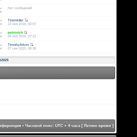
ы
Нет сообщений
я
ы
Tintenkiller
я
22 ноя 2016, 00:07
ы
petrovich
я
04 ноя 2016, 07:15
ы
TimothyAdven
я
07 сен 2025, 08:38
st2025
онференции
• Часовой пояс: UTC + 4 часа [ Летнее время ]