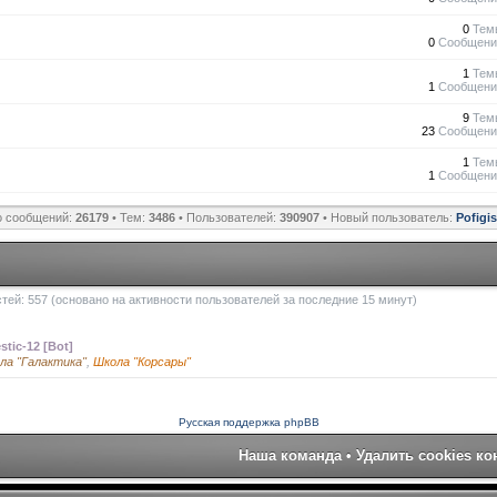
0
Тем
0
Сообщени
1
Тем
1
Сообщени
9
Тем
23
Сообщени
1
Тем
1
Сообщени
о сообщений:
26179
• Тем:
3486
• Пользователей:
390907
• Новый пользователь:
Pofigi
остей: 557 (основано на активности пользователей за последние 15 минут)
stic-12 [Bot]
ла "Галактика"
,
Школа "Корсары"
Русская поддержка phpBB
Наша команда
•
Удалить cookies к