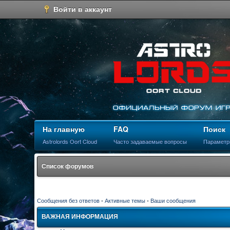
Войти в аккаунт
На главную
FAQ
Поиск
Astrolords Oort Cloud
Часто задаваемые вопросы
Параметр
Список форумов
Сообщения без ответов
•
Активные темы
•
Ваши сообщения
ВАЖНАЯ ИНФОРМАЦИЯ