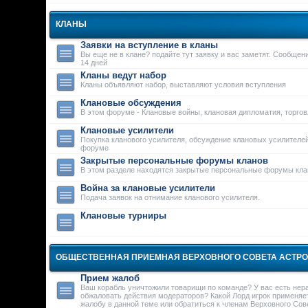
КЛАНЫ
Заявки на вступление в кланы
Вы еще не в клане? подайте тут заявку и вас заметят. Сообще
14 дней
Кланы ведут набор
Кланы объявляют набор, выставляют условия вступления
Клановые обсуждения
В этом форуме - Клановые войны, клановая дипломатия, торго
Клановые усилители
Покупка кланового усилителя, обсуждение клановых усилителей
форуме
Закрытые персональные форумы кланов
В этом разделе находятся закрытые персональные форумы кла
Война за клановые усилители
Подача заявок на отнимание кланового усилителя.
Клановые турниры
ОБЩЕСТВЕННАЯ ПРИЕМНАЯ ВЕРХОВНОГО СОВЕТА АСТР
Прием жалоб
Ваш корабль уничтожили товарищи по команде? У вас есть нер
обжаловать действия модераторов? Какой Лорд игрок применяе
жалобу в данной теме или обратиться к членам Верховного Сове