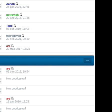
ы
Xarum
я
23 дек 2016, 22:41
ы
petrovich
я
20 апр 2016, 01:28
ы
Tarle
я
07 окт 2019, 11:43
ы
0gorodovod
я
20 янв 2021, 20:29
ы
ars
я
20 мар 2017, 16:25
ы
ars
я
05 сен 2016, 19:44
ы
Нет сообщений
я
ы
Нет сообщений
я
ы
ars
я
16 авг 2016, 17:25
ы
Нет сообщений
я