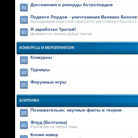
Достижения и рекорды Астролордов
Подвиги Лордов - уничтожения Великих Боссов
Выкладываем видео или скриншоты уничтожения боссов от 
Я заработал Тритий!
Делимся кто сколько добыл трития
КОНКУРСЫ И МЕРОПРИЯТИЯ
Конкурсы
Турниры
Форумные игры
БОЛТАЛКА
Познавательно: научные факты и теории
Флуд (Болталка)
Разговоры на любые темы.
Космо-юмор