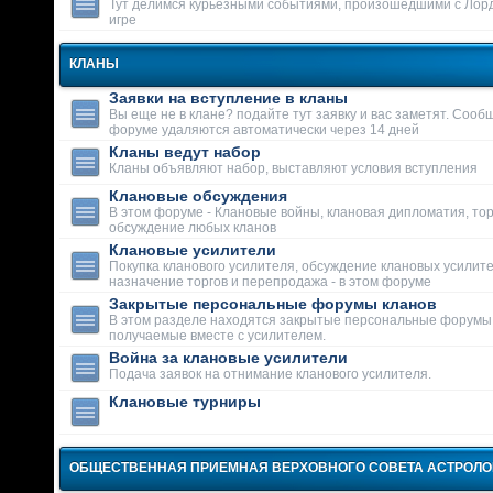
Тут делимся курьезными событиями, произошедшими с Лор
игре
КЛАНЫ
Заявки на вступление в кланы
Вы еще не в клане? подайте тут заявку и вас заметят. Сооб
форуме удаляются автоматически через 14 дней
Кланы ведут набор
Кланы объявляют набор, выставляют условия вступления
Клановые обсуждения
В этом форуме - Клановые войны, клановая дипломатия, тор
обсуждение любых кланов
Клановые усилители
Покупка кланового усилителя, обсуждение клановых усилит
назначение торгов и перепродажа - в этом форуме
Закрытые персональные форумы кланов
В этом разделе находятся закрытые персональные форумы
получаемые вместе с усилителем.
Война за клановые усилители
Подача заявок на отнимание кланового усилителя.
Клановые турниры
ОБЩЕСТВЕННАЯ ПРИЕМНАЯ ВЕРХОВНОГО СОВЕТА АСТРОЛ