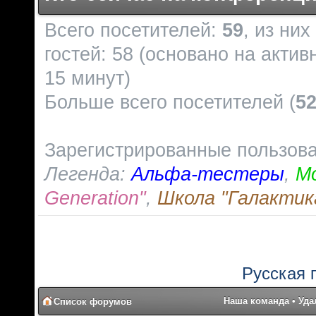
Всего посетителей:
59
, из ни
гостей: 58 (основано на акти
15 минут)
Больше всего посетителей (
5
Зарегистрированные пользов
Легенда:
Альфа-тестеры
,
М
Generation"
,
Школа "Галактик
Русская 
Наша команда
•
Уда
Список форумов