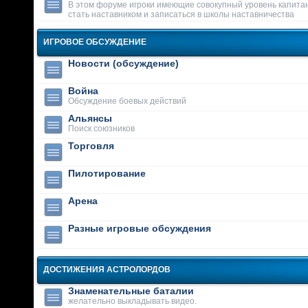
В этом форуме игроки имеющие совокупный уровень капитан
стать наставником и записаться в школы наставничества
ИГРОВОЕ ОБСУЖДЕНИЕ
Новости (обсуждение)
Война
Обсуждение боевых действий
Альянсы
Поиск союзников
Торговля
Пилотирование
Арена
Разные игровые обсуждения
ДОСТИЖЕНИЯ АСТРОЛОРДОВ
Знаменательные баталии
желательно выкладывать видео.