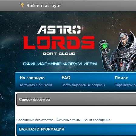
Войти в аккаунт
На главную
FAQ
Поиск
Astrolords Oort Cloud
Часто задаваемые вопросы
Параметры р
Список форумов
Сообщения без ответов
•
Активные темы
•
Ваши сообщения
ВАЖНАЯ ИНФОРМАЦИЯ