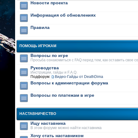
Новости проекта
Информация об обновлениях
Правила
ПОМОЩЬ ИГРОКАМ
Вопросы по игре
Просьба ознакомиться с FAQ перед тем, как оставить свое 
Руководства
Инструкции, гайды и F.A.Q.
Подфорум:
Видео-Гайды от DeathDima
Вопросы к администрации форума
Вопросы по платежам в игре
НАСТАВНИЧЕСТВО
Ищу наставника
В этом форуме можно найти наставника
Хочу стать наставником