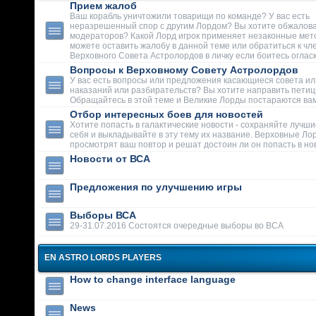
Прием жалоб
Ваш корабль уничтожили товарищи по команде? У вас есть
неразрешенный спор с другим Лордом? Вы хотите обжалова
модераторов? Какой Лорд игрок применяет незаконные мет
можете оставить жалобу в данной теме или обратиться к чл
Верховного Совета Астролордов в личку если боитесь огласк
Вопросы к Верховному Совету Астролордов
У вас есть вопросы или предложения касающиеся совета ил
наказаний или разбирательств? Вы хотите направить пети
Обращайтесь в этой теме и Великие Лорды постараются вам
Отбор интересных боев для новостей
Хотите попасть в галактические новости - сохраняйте лучши
себя и выкладывайте в эту тему их название. Верховные Ло
просмотрят ваш повтор и решат достоин ли он попасть в но
Новости от ВСА
Предложения по улучшению игры
Выборы ВСА
29-31.07.2016 Состоятся очередные выборы во ВСА
EN ASTRO LORDS PLAYERS
How to change interface language
News