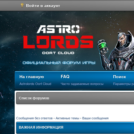
Войти в аккаунт
На главную
FAQ
Поиск
Astrolords Oort Cloud
Часто задаваемые вопросы
Параметры р
Список форумов
Сообщения без ответов
•
Активные темы
•
Ваши сообщения
ВАЖНАЯ ИНФОРМАЦИЯ