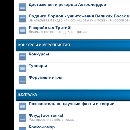
Достижения и рекорды Астролордов
Подвиги Лордов - уничтожения Великих Боссов
Выкладываем видео или скриншоты уничтожения боссов от 
Я заработал Тритий!
Делимся кто сколько добыл трития
КОНКУРСЫ И МЕРОПРИЯТИЯ
Конкурсы
Турниры
Форумные игры
БОЛТАЛКА
Познавательно: научные факты и теории
Флуд (Болталка)
Разговоры на любые темы.
Космо-юмор