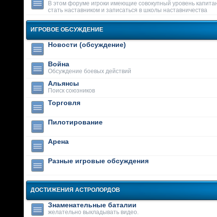
В этом форуме игроки имеющие совокупный уровень капитан
стать наставником и записаться в школы наставничества
ИГРОВОЕ ОБСУЖДЕНИЕ
Новости (обсуждение)
Война
Обсуждение боевых действий
Альянсы
Поиск союзников
Торговля
Пилотирование
Арена
Разные игровые обсуждения
ДОСТИЖЕНИЯ АСТРОЛОРДОВ
Знаменательные баталии
желательно выкладывать видео.