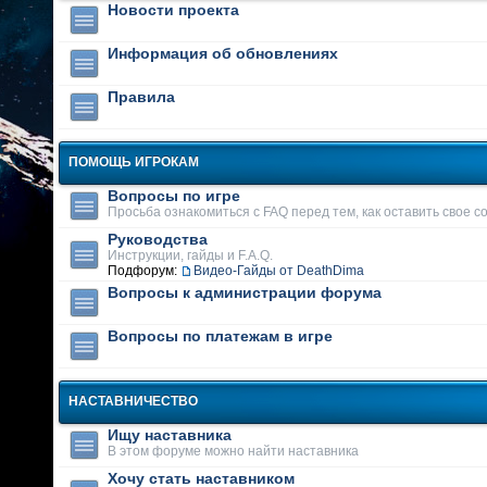
Новости проекта
Информация об обновлениях
Правила
ПОМОЩЬ ИГРОКАМ
Вопросы по игре
Просьба ознакомиться с FAQ перед тем, как оставить свое 
Руководства
Инструкции, гайды и F.A.Q.
Подфорум:
Видео-Гайды от DeathDima
Вопросы к администрации форума
Вопросы по платежам в игре
НАСТАВНИЧЕСТВО
Ищу наставника
В этом форуме можно найти наставника
Хочу стать наставником