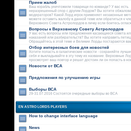
Прием жалоб
Ваш корабль уничтожили товарищи по команде? У вас есть
неразрешенный спор с другим Лордом? Вы хотите обжалова
модераторов? Какой Лорд игрок применяет незаконные мет
можете оставить жалобу в данной теме или обратиться к чл
Верховного Совета Астролордов в личку если боитесь огласк
Вопросы к Верховному Совету Астролордов
У вас есть вопросы или предложения касающиеся совета ил
наказаний или разбирательств? Вы хотите направить пети
Обращайтесь в этой теме и Великие Лорды постараются вам
Отбор интересных боев для новостей
Хотите попасть в галактические новости - сохраняйте лучши
себя и выкладывайте в эту тему их название. Верховные Ло
просмотрят ваш повтор и решат достоин ли он попасть в но
Новости от ВСА
Предложения по улучшению игры
Выборы ВСА
29-31.07.2016 Состоятся очередные выборы во ВСА
EN ASTRO LORDS PLAYERS
How to change interface language
News