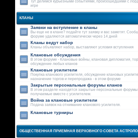
Тут делимся курьезными событиями, произошедшими с Лор
игре
КЛАНЫ
Заявки на вступление в кланы
Вы еще не в клане? подайте тут заявку и вас заметят. Сооб
форуме удаляются автоматически через 14 дней
Кланы ведут набор
Кланы объявляют набор, выставляют условия вступления
Клановые обсуждения
В этом форуме - Клановые войны, клановая дипломатия, тор
обсуждение любых кланов
Клановые усилители
Покупка кланового усилителя, обсуждение клановых усилит
назначение торгов и перепродажа - в этом форуме
Закрытые персональные форумы кланов
В этом разделе находятся закрытые персональные форумы
получаемые вместе с усилителем.
Война за клановые усилители
Подача заявок на отнимание кланового усилителя.
Клановые турниры
ОБЩЕСТВЕННАЯ ПРИЕМНАЯ ВЕРХОВНОГО СОВЕТА АСТРОЛ