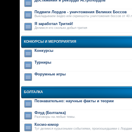
Достижения и рекорды Астролордов
Подвиги Лордов - уничтожения Великих Боссов
Выкладываем видео или скриншоты уничтожения боссов от 40 л
Я заработал Тритий!
Делимся кто сколько добыл трития
КОНКУРСЫ И МЕРОПРИЯТИЯ
Конкурсы
Турниры
Форумные игры
БОЛТАЛКА
Познавательно: научные факты и теории
Флуд (Болталка)
Разговоры на любые темы.
Космо-юмор
Тут делимся курьезными событиями, произошедшими с Лордам