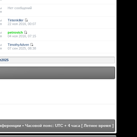
ы
Нет сообщений
я
ы
Tintenkiller
я
22 ноя 2016, 00:07
ы
petrovich
я
04 ноя 2016, 07:15
ы
TimothyAdven
я
07 сен 2025, 08:38
st2025
онференции
• Часовой пояс: UTC + 4 часа [ Летнее время ]