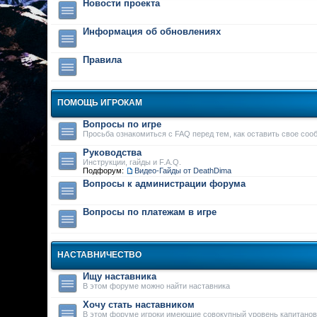
Новости проекта
Информация об обновлениях
Правила
ПОМОЩЬ ИГРОКАМ
Вопросы по игре
Просьба ознакомиться с FAQ перед тем, как оставить свое соо
Руководства
Инструкции, гайды и F.A.Q.
Подфорум:
Видео-Гайды от DeathDima
Вопросы к администрации форума
Вопросы по платежам в игре
НАСТАВНИЧЕСТВО
Ищу наставника
В этом форуме можно найти наставника
Хочу стать наставником
В этом форуме игроки имеющие совокупный уровень капитанов 