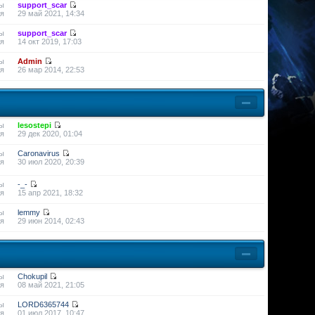
ы
support_scar
я
29 май 2021, 14:34
ы
support_scar
я
14 окт 2019, 17:03
ы
Admin
я
26 мар 2014, 22:53
ы
lesostepi
я
29 дек 2020, 01:04
ы
Caronavirus
я
30 июл 2020, 20:39
ы
-_-
я
15 апр 2021, 18:32
ы
lemmy
я
29 июн 2014, 02:43
ы
Chokupil
я
08 май 2021, 21:05
ы
LORD6365744
я
01 июл 2017, 10:47