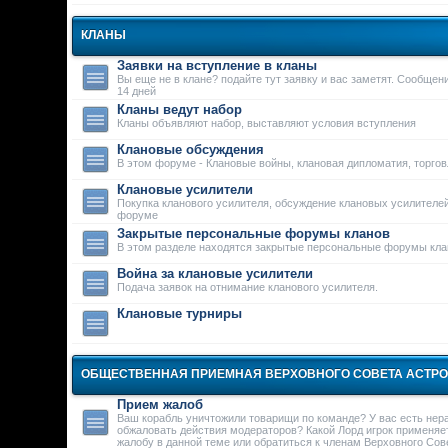
КЛАНЫ
Заявки на вступление в кланы
Вы еще не в клане? подайте тут заявку и вас заметят. Сообще
14 дней
Кланы ведут набор
Кланы объявляют набор, выставляют условия вступления
Клановые обсуждения
В этом форуме - Клановые войны, клановая дипломатия, торго
Клановые усилители
Покупка кланового усилителя, обсуждение клановых усилителей
форуме
Закрытые персональные форумы кланов
В этом разделе находятся закрытые персональные форумы кла
Война за клановые усилители
Подача заявок на отнимание кланового усилителя.
Клановые турниры
ОБЩЕСТВЕННАЯ ПРИЕМНАЯ ВЕРХОВНОГО СОВЕТА АСТР
Прием жалоб
Ваш корабль уничтожили товарищи по команде? У вас есть нер
обжаловать действия модераторов? Какой Лорд игрок применяе
жалобу в данной теме или обратиться к членам Верховного Сове