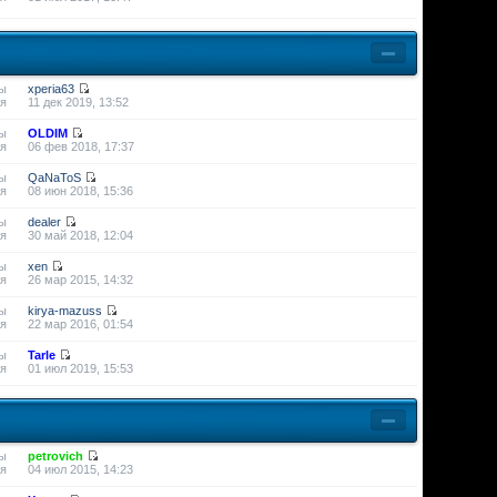
ы
xperia63
я
11 дек 2019, 13:52
ы
OLDIM
я
06 фев 2018, 17:37
ы
QaNaToS
я
08 июн 2018, 15:36
ы
dealer
я
30 май 2018, 12:04
ы
xen
я
26 мар 2015, 14:32
ы
kirya-mazuss
я
22 мар 2016, 01:54
ы
Tarle
я
01 июл 2019, 15:53
ы
petrovich
я
04 июл 2015, 14:23