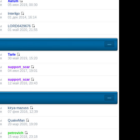
ы
Xarum
я
05 июн 2019, 00:30
ы
Interligo
я
01 дек 2014, 16:14
ы
LORD6429676
я
01 май 2020, 21:55
ы
Tarle
я
30 май 2019, 15:20
ы
support_scar
я
04 июл 2017, 19:01
ы
support_scar
я
12 май 2016, 20:43
ы
kirya-mazuss
я
07 фев 2016, 12:39
ы
QuakeMan
я
20 мар 2020, 19:09
ы
petrovich
я
15 мар 2018, 23:18