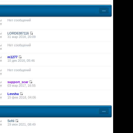
ы
Нет сообщений
я
ы
LORD6387116
я
31 мар 2018, 20:09
ы
Нет сообщений
я
ы
m1277
я
10 дек 2016, 05:46
ы
Нет сообщений
я
ы
support_scar
я
03 мар 2017, 16:55
ы
Levsha
я
15 фев 2018, 04:06
ы
SoNi
я
19 июн 2021, 08:49