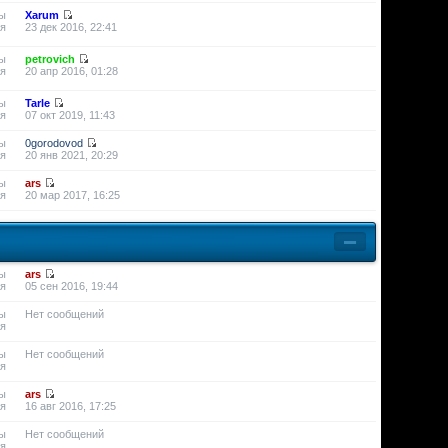
ы
Xarum
я
23 дек 2016, 22:41
ы
petrovich
я
20 апр 2016, 01:28
ы
Tarle
я
07 окт 2019, 11:43
ы
0gorodovod
я
20 янв 2021, 20:29
ы
ars
я
20 мар 2017, 16:25
ы
ars
я
05 сен 2016, 19:44
ы
Нет сообщений
я
ы
Нет сообщений
я
ы
ars
я
16 авг 2016, 17:25
ы
Нет сообщений
я