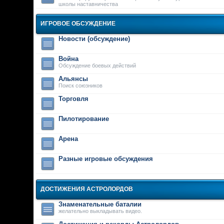
школы наставничества
ИГРОВОЕ ОБСУЖДЕНИЕ
Новости (обсуждение)
Война
Обсуждение боевых действий
Альянсы
Поиск союзников
Торговля
Пилотирование
Арена
Разные игровые обсуждения
ДОСТИЖЕНИЯ АСТРОЛОРДОВ
Знаменательные баталии
желательно выкладывать видео.