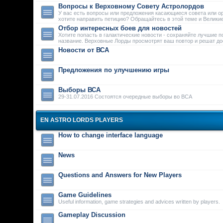
Вопросы к Верховному Совету Астролордов
У вас есть вопросы или предложения касающиеся совета или о
хотите направить петицию? Обращайтесь в этой теме и Велики
Отбор интересных боев для новостей
Хотите попасть в галактические новости - сохраняйте лучшие п
название. Верховные Лорды просмотрят ваш повтор и решат дос
Новости от ВСА
Предложения по улучшению игры
Выборы ВСА
29-31.07.2016 Состоятся очередные выборы во ВСА
EN ASTRO LORDS PLAYERS
How to change interface language
News
Questions and Answers for New Players
Game Guidelines
Useful information, game strategies and advices written by players.
Gameplay Discussion