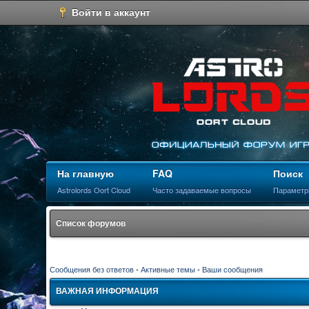
Войти в аккаунт
На главную
FAQ
Поиск
Astrolords Oort Cloud
Часто задаваемые вопросы
Параметр
Список форумов
Сообщения без ответов
•
Активные темы
•
Ваши сообщения
ВАЖНАЯ ИНФОРМАЦИЯ