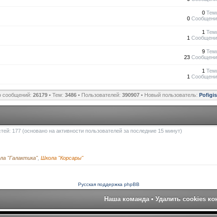
0
Тем
0
Сообщени
1
Тем
1
Сообщени
9
Тем
23
Сообщени
1
Тем
1
Сообщени
о сообщений:
26179
• Тем:
3486
• Пользователей:
390907
• Новый пользователь:
Pofigi
остей: 177 (основано на активности пользователей за последние 15 минут)
ла "Галактика"
,
Школа "Корсары"
Русская поддержка phpBB
Наша команда
•
Удалить cookies к