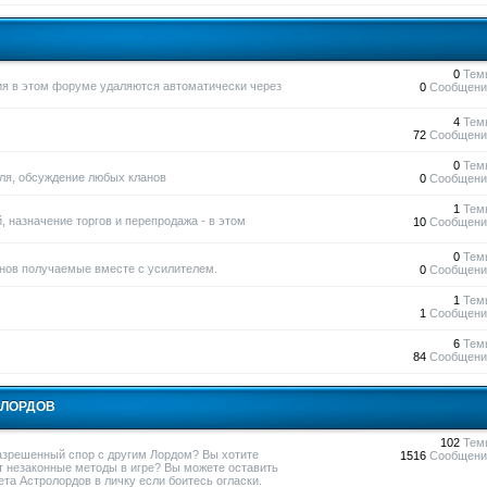
0
Тем
ния в этом форуме удаляются автоматически через
0
Сообщени
4
Тем
72
Сообщени
0
Тем
вля, обсуждение любых кланов
0
Сообщени
1
Тем
, назначение торгов и перепродажа - в этом
10
Сообщени
0
Тем
нов получаемые вместе с усилителем.
0
Сообщени
1
Тем
1
Сообщени
6
Тем
84
Сообщени
ОЛОРДОВ
102
Тем
азрешенный спор с другим Лордом? Вы хотите
1516
Сообщени
т незаконные методы в игре? Вы можете оставить
та Астролордов в личку если боитесь огласки.