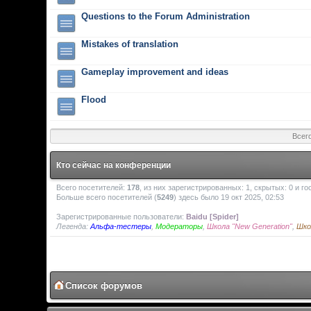
Questions to the Forum Administration
Mistakes of translation
Gameplay improvement and ideas
Flood
Всег
Кто сейчас на конференции
Всего посетителей:
178
, из них зарегистрированных: 1, скрытых: 0 и г
Больше всего посетителей (
5249
) здесь было 19 окт 2025, 02:53
Зарегистрированные пользователи:
Baidu [Spider]
Легенда:
Альфа-тестеры
,
Модераторы
,
Школа "New Generation"
,
Шко
Список форумов