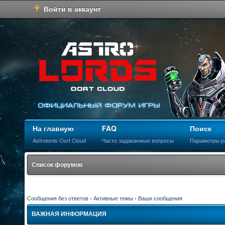
Войти в аккаунт
На главную
FAQ
Поиск
Astrolords Oort Cloud
Часто задаваемые вопросы
Параметры р
Список форумов
Сообщения без ответов
•
Активные темы
•
Ваши сообщения
ВАЖНАЯ ИНФОРМАЦИЯ