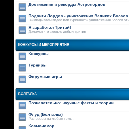
Достижения и рекорды Астролордов
Подвиги Лордов - уничтожения Великих Боссов
Выкладываем видео или скриншоты уничтожения боссов от 
Я заработал Тритий!
Делимся кто сколько добыл трития
КОНКУРСЫ И МЕРОПРИЯТИЯ
Конкурсы
Турниры
Форумные игры
БОЛТАЛКА
Познавательно: научные факты и теории
Флуд (Болталка)
Разговоры на любые темы.
Космо-юмор