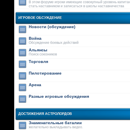
В этом форуме игроки имеющие совокупный уровень капитан
стать наставником и записаться в школы наставничества
ИГРОВОЕ ОБСУЖДЕНИЕ
Новости (обсуждение)
Война
Обсуждение боевых действий
Альянсы
Поиск союзников
Торговля
Пилотирование
Арена
Разные игровые обсуждения
ДОСТИЖЕНИЯ АСТРОЛОРДОВ
Знаменательные баталии
желательно выкладывать видео.