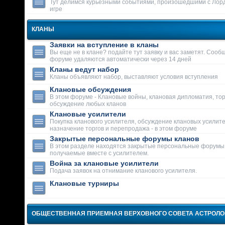
Тут делимся курьезными событиями, произошедшими с Лор
игре
КЛАНЫ
Заявки на вступление в кланы
Вы еще не в клане? подайте тут заявку и вас заметят. Сооб
форуме удаляются автоматически через 14 дней
Кланы ведут набор
Кланы объявляют набор, выставляют условия вступления
Клановые обсуждения
В этом форуме - Клановые войны, клановая дипломатия, тор
обсуждение любых кланов
Клановые усилители
Покупка кланового усилителя, обсуждение клановых усилит
назначение торгов и перепродажа - в этом форуме
Закрытые персональные форумы кланов
В этом разделе находятся закрытые персональные форумы
получаемые вместе с усилителем.
Война за клановые усилители
Подача заявок на отнимание кланового усилителя.
Клановые турниры
ОБЩЕСТВЕННАЯ ПРИЕМНАЯ ВЕРХОВНОГО СОВЕТА АСТРОЛ