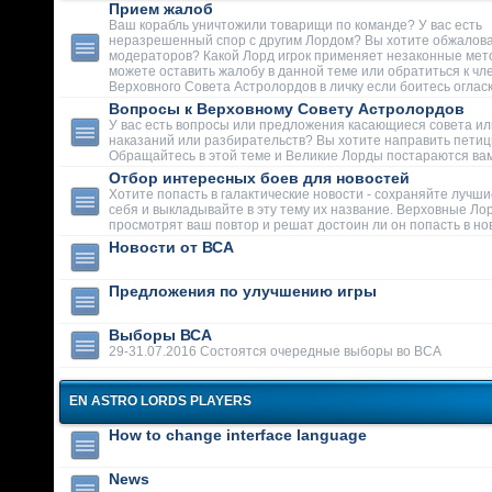
Прием жалоб
Ваш корабль уничтожили товарищи по команде? У вас есть
неразрешенный спор с другим Лордом? Вы хотите обжалова
модераторов? Какой Лорд игрок применяет незаконные мет
можете оставить жалобу в данной теме или обратиться к чл
Верховного Совета Астролордов в личку если боитесь огласк
Вопросы к Верховному Совету Астролордов
У вас есть вопросы или предложения касающиеся совета ил
наказаний или разбирательств? Вы хотите направить пети
Обращайтесь в этой теме и Великие Лорды постараются вам
Отбор интересных боев для новостей
Хотите попасть в галактические новости - сохраняйте лучши
себя и выкладывайте в эту тему их название. Верховные Ло
просмотрят ваш повтор и решат достоин ли он попасть в но
Новости от ВСА
Предложения по улучшению игры
Выборы ВСА
29-31.07.2016 Состоятся очередные выборы во ВСА
EN ASTRO LORDS PLAYERS
How to change interface language
News