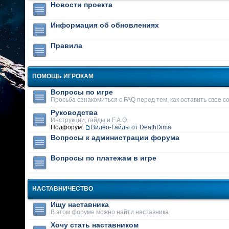
Новости проекта
Информация об обновлениях
Правила
ПОМОЩЬ ИГРОКАМ
Вопросы по игре
Просьба ознакомиться с FAQ перед тем, как оставить свое 
Руководства
Инструкции, гайды и F.A.Q.
Подфорум:
Видео-Гайды от DeathDima
Вопросы к администрации форума
Вопросы по платежам в игре
НАСТАВНИЧЕСТВО
Ищу наставника
В этом форуме можно найти наставника
Хочу стать наставником