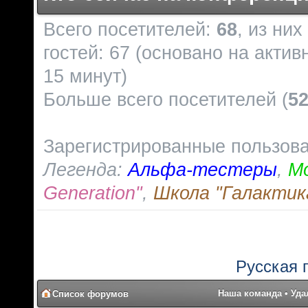
Всего посетителей:
68
, из ни
гостей: 67 (основано на акти
15 минут)
Больше всего посетителей (
5
Зарегистрированные пользов
Легенда:
Альфа-тестеры
,
М
Generation"
,
Школа "Галактик
Русская 
Наша команда
•
Уда
Список форумов