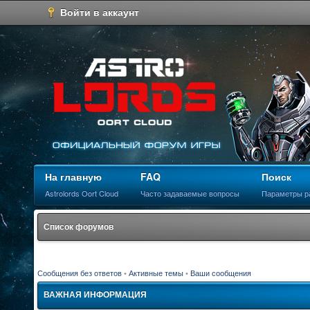
Войти в аккаунт
На главную
FAQ
Поиск
Astrolords Oort Cloud
Часто задаваемые вопросы
Параметры р
Список форумов
Сообщения без ответов
•
Активные темы
•
Ваши сообщения
ВАЖНАЯ ИНФОРМАЦИЯ