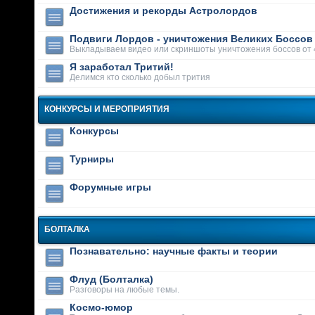
Достижения и рекорды Астролордов
Подвиги Лордов - уничтожения Великих Боссов
Выкладываем видео или скриншоты уничтожения боссов от 
Я заработал Тритий!
Делимся кто сколько добыл трития
КОНКУРСЫ И МЕРОПРИЯТИЯ
Конкурсы
Турниры
Форумные игры
БОЛТАЛКА
Познавательно: научные факты и теории
Флуд (Болталка)
Разговоры на любые темы.
Космо-юмор