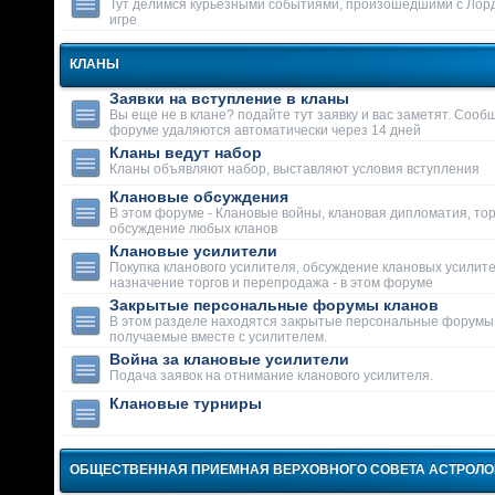
Тут делимся курьезными событиями, произошедшими с Лор
игре
КЛАНЫ
Заявки на вступление в кланы
Вы еще не в клане? подайте тут заявку и вас заметят. Сооб
форуме удаляются автоматически через 14 дней
Кланы ведут набор
Кланы объявляют набор, выставляют условия вступления
Клановые обсуждения
В этом форуме - Клановые войны, клановая дипломатия, тор
обсуждение любых кланов
Клановые усилители
Покупка кланового усилителя, обсуждение клановых усилит
назначение торгов и перепродажа - в этом форуме
Закрытые персональные форумы кланов
В этом разделе находятся закрытые персональные форумы
получаемые вместе с усилителем.
Война за клановые усилители
Подача заявок на отнимание кланового усилителя.
Клановые турниры
ОБЩЕСТВЕННАЯ ПРИЕМНАЯ ВЕРХОВНОГО СОВЕТА АСТРОЛ