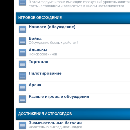
В этом форуме игроки имеющие совокупный уровень капитан
стать наставником и записаться в школы наставничества
ИГРОВОЕ ОБСУЖДЕНИЕ
Новости (обсуждение)
Война
Обсуждение боевых действий
Альянсы
Поиск союзников
Торговля
Пилотирование
Арена
Разные игровые обсуждения
ДОСТИЖЕНИЯ АСТРОЛОРДОВ
Знаменательные баталии
желательно выкладывать видео.