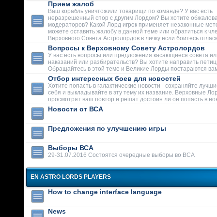
Прием жалоб
Ваш корабль уничтожили товарищи по команде? У вас есть
неразрешенный спор с другим Лордом? Вы хотите обжалова
модераторов? Какой Лорд игрок применяет незаконные мет
можете оставить жалобу в данной теме или обратиться к чл
Верховного Совета Астролордов в личку если боитесь огласк
Вопросы к Верховному Совету Астролордов
У вас есть вопросы или предложения касающиеся совета ил
наказаний или разбирательств? Вы хотите направить пети
Обращайтесь в этой теме и Великие Лорды постараются вам
Отбор интересных боев для новостей
Хотите попасть в галактические новости - сохраняйте лучши
себя и выкладывайте в эту тему их название. Верховные Ло
просмотрят ваш повтор и решат достоин ли он попасть в но
Новости от ВСА
Предложения по улучшению игры
Выборы ВСА
29-31.07.2016 Состоятся очередные выборы во ВСА
EN ASTRO LORDS PLAYERS
How to change interface language
News