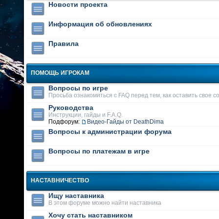
Новости проекта
Информация об обновлениях
Правила
ПОМОЩЬ ИГРОКАМ
Вопросы по игре
Просьба ознакомиться с FAQ перед тем, как оставить свое 
Руководства
Инструкции, гайды и F.A.Q.
Подфорум:
Видео-Гайды от DeathDima
Вопросы к администрации форума
Вопросы по платежам в игре
НАСТАВНИЧЕСТВО
Ищу наставника
В этом форуме можно найти наставника
Хочу стать наставником