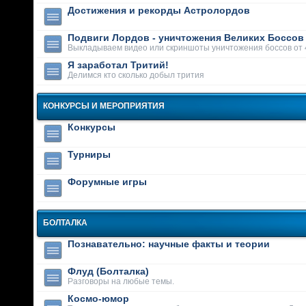
Достижения и рекорды Астролордов
Подвиги Лордов - уничтожения Великих Боссов
Выкладываем видео или скриншоты уничтожения боссов от 
Я заработал Тритий!
Делимся кто сколько добыл трития
КОНКУРСЫ И МЕРОПРИЯТИЯ
Конкурсы
Турниры
Форумные игры
БОЛТАЛКА
Познавательно: научные факты и теории
Флуд (Болталка)
Разговоры на любые темы.
Космо-юмор