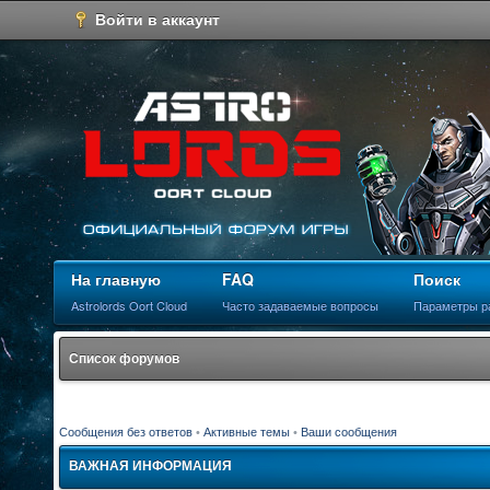
Войти в аккаунт
На главную
FAQ
Поиск
Astrolords Oort Cloud
Часто задаваемые вопросы
Параметры р
Список форумов
Сообщения без ответов
•
Активные темы
•
Ваши сообщения
ВАЖНАЯ ИНФОРМАЦИЯ