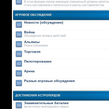
В этом форуме игроки имеющие совокупный уровень капитан
стать наставником и записаться в школы наставничества
ИГРОВОЕ ОБСУЖДЕНИЕ
Новости (обсуждение)
Война
Обсуждение боевых действий
Альянсы
Поиск союзников
Торговля
Пилотирование
Арена
Разные игровые обсуждения
ДОСТИЖЕНИЯ АСТРОЛОРДОВ
Знаменательные баталии
желательно выкладывать видео.