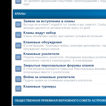
Тут делимся курьезными событиями, произошедшими с Лор
игре
КЛАНЫ
Заявки на вступление в кланы
Вы еще не в клане? подайте тут заявку и вас заметят. Сооб
форуме удаляются автоматически через 14 дней
Кланы ведут набор
Кланы объявляют набор, выставляют условия вступления
Клановые обсуждения
В этом форуме - Клановые войны, клановая дипломатия, тор
обсуждение любых кланов
Клановые усилители
Покупка кланового усилителя, обсуждение клановых усилит
назначение торгов и перепродажа - в этом форуме
Закрытые персональные форумы кланов
В этом разделе находятся закрытые персональные форумы
получаемые вместе с усилителем.
Война за клановые усилители
Подача заявок на отнимание кланового усилителя.
Клановые турниры
ОБЩЕСТВЕННАЯ ПРИЕМНАЯ ВЕРХОВНОГО СОВЕТА АСТРОЛ