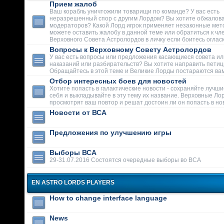
Прием жалоб
Ваш корабль уничтожили товарищи по команде? У вас есть
неразрешенный спор с другим Лордом? Вы хотите обжалова
модераторов? Какой Лорд игрок применяет незаконные мет
можете оставить жалобу в данной теме или обратиться к чл
Верховного Совета Астролордов в личку если боитесь огласк
Вопросы к Верховному Совету Астролордов
У вас есть вопросы или предложения касающиеся совета ил
наказаний или разбирательств? Вы хотите направить пети
Обращайтесь в этой теме и Великие Лорды постараются вам
Отбор интересных боев для новостей
Хотите попасть в галактические новости - сохраняйте лучши
себя и выкладывайте в эту тему их название. Верховные Ло
просмотрят ваш повтор и решат достоин ли он попасть в но
Новости от ВСА
Предложения по улучшению игры
Выборы ВСА
29-31.07.2016 Состоятся очередные выборы во ВСА
EN ASTRO LORDS PLAYERS
How to change interface language
News