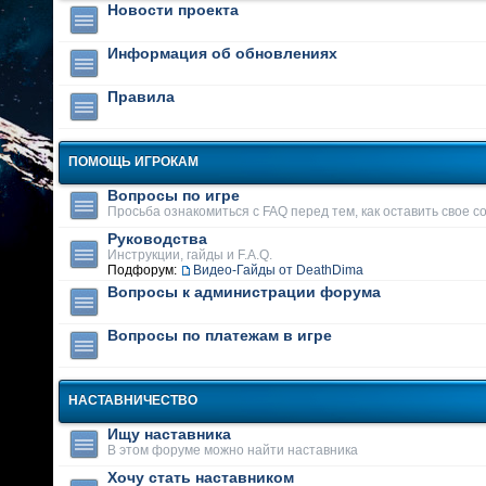
Новости проекта
Информация об обновлениях
Правила
ПОМОЩЬ ИГРОКАМ
Вопросы по игре
Просьба ознакомиться с FAQ перед тем, как оставить свое 
Руководства
Инструкции, гайды и F.A.Q.
Подфорум:
Видео-Гайды от DeathDima
Вопросы к администрации форума
Вопросы по платежам в игре
НАСТАВНИЧЕСТВО
Ищу наставника
В этом форуме можно найти наставника
Хочу стать наставником