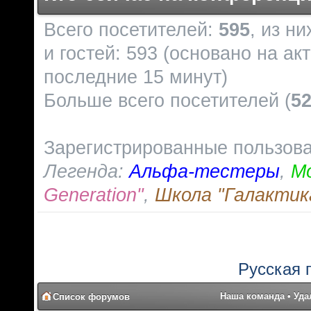
Всего посетителей:
595
, из н
и гостей: 593 (основано на ак
последние 15 минут)
Больше всего посетителей (
5
Зарегистрированные пользов
Легенда:
Альфа-тестеры
,
М
Generation"
,
Школа "Галактик
Русская 
Наша команда
•
Уда
Список форумов