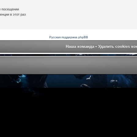
м посещении
нции в этот раз
Русская поддержка phpBB
Наша команда
•
Удалить cookies к