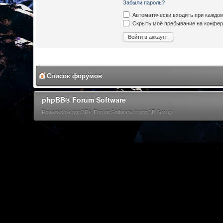
Забыли пароль?
Автоматически входить при каждо
Скрыть моё пребывание на конфере
Список форумов
phpBB® Forum Software
Powered by phpBB® Forum Software © phpBB Group