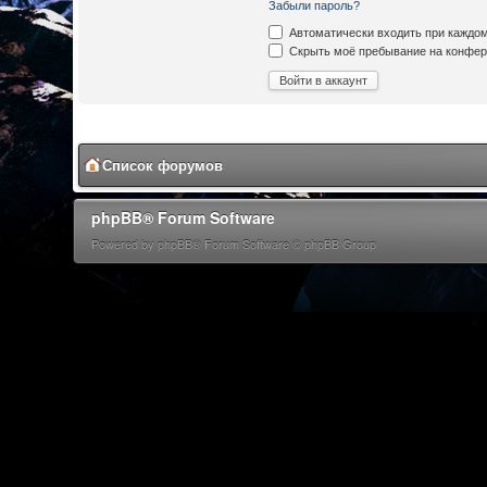
Забыли пароль?
Автоматически входить при каждо
Скрыть моё пребывание на конфере
Список форумов
phpBB® Forum Software
Powered by phpBB® Forum Software © phpBB Group