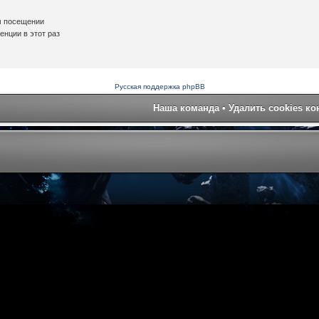
м посещении
нции в этот раз
Русская поддержка phpBB
Наша команда
•
Удалить cookies к