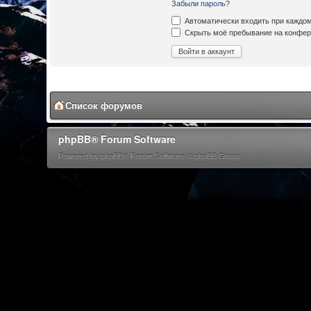
Забыли пароль?
Автоматически входить при каждо
Скрыть моё пребывание на конфере
Список форумов
phpBB® Forum Software
Powered by phpBB® Forum Software © phpBB Group