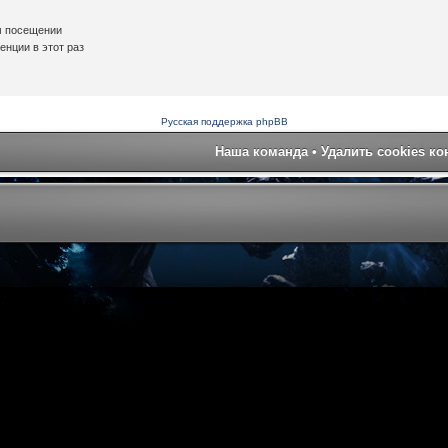
м посещении
нции в этот раз
Русская поддержка phpBB
Наша команда
•
Удалить cookies к