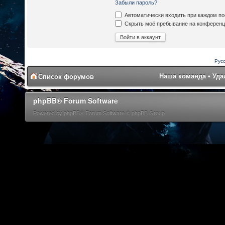
Забыли пароль?
Автоматически входить при каждом п
Скрыть моё пребывание на конференци
Рус
Наша команда
•
Уда
Список форумов
phpBB® Forum Software
Powered by phpBB® Forum Software © phpBB Group