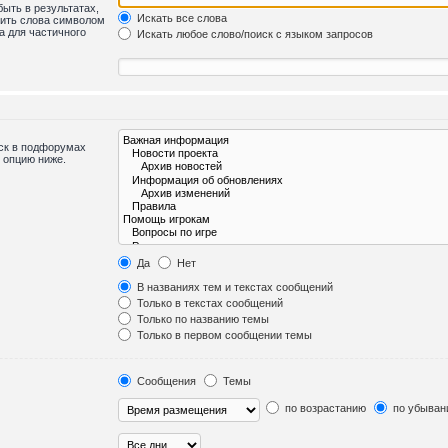
быть в результатах,
Искать все слова
лить слова символом
а для частичного
Искать любое слово/поиск с языком запросов
иск в подфорумах
 опцию ниже.
Да
Нет
В названиях тем и текстах сообщений
Только в текстах сообщений
Только по названию темы
Только в первом сообщении темы
Сообщения
Темы
по возрастанию
по убыван