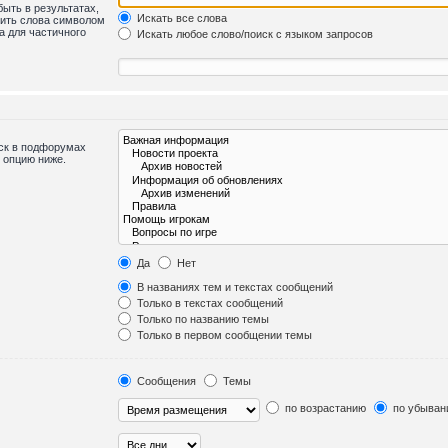
быть в результатах,
Искать все слова
лить слова символом
а для частичного
Искать любое слово/поиск с языком запросов
иск в подфорумах
 опцию ниже.
Да
Нет
В названиях тем и текстах сообщений
Только в текстах сообщений
Только по названию темы
Только в первом сообщении темы
Сообщения
Темы
по возрастанию
по убыван