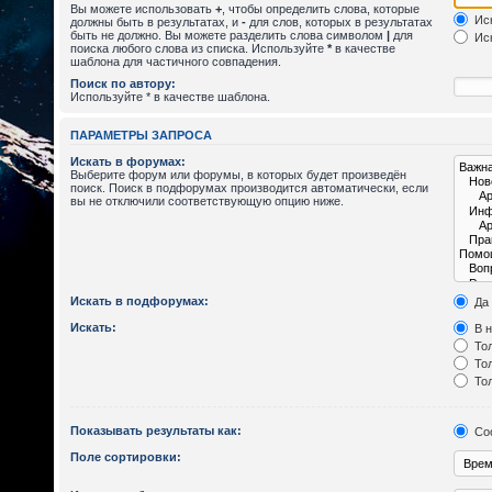
Вы можете использовать
+
, чтобы определить слова, которые
Иск
должны быть в результатах, и
-
для слов, которых в результатах
быть не должно. Вы можете разделить слова символом
|
для
Иск
поиска любого слова из списка. Используйте
*
в качестве
шаблона для частичного совпадения.
Поиск по автору:
Используйте * в качестве шаблона.
ПАРАМЕТРЫ ЗАПРОСА
Искать в форумах:
Выберите форум или форумы, в которых будет произведён
поиск. Поиск в подфорумах производится автоматически, если
вы не отключили соответствующую опцию ниже.
Искать в подфорумах:
Да
Искать:
В н
Тол
Тол
Тол
Показывать результаты как:
Со
Поле сортировки: