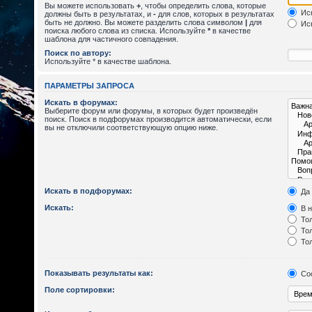
Вы можете использовать
+
, чтобы определить слова, которые
Иск
должны быть в результатах, и
-
для слов, которых в результатах
быть не должно. Вы можете разделить слова символом
|
для
Иск
поиска любого слова из списка. Используйте
*
в качестве
шаблона для частичного совпадения.
Поиск по автору:
Используйте * в качестве шаблона.
ПАРАМЕТРЫ ЗАПРОСА
Искать в форумах:
Выберите форум или форумы, в которых будет произведён
поиск. Поиск в подфорумах производится автоматически, если
вы не отключили соответствующую опцию ниже.
Искать в подфорумах:
Да
Искать:
В н
Тол
Тол
Тол
Показывать результаты как:
Со
Поле сортировки: