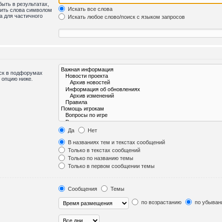
быть в результатах,
Искать все слова
лить слова символом
а для частичного
Искать любое слово/поиск с языком запросов
иск в подфорумах
 опцию ниже.
Да
Нет
В названиях тем и текстах сообщений
Только в текстах сообщений
Только по названию темы
Только в первом сообщении темы
Сообщения
Темы
по возрастанию
по убыван