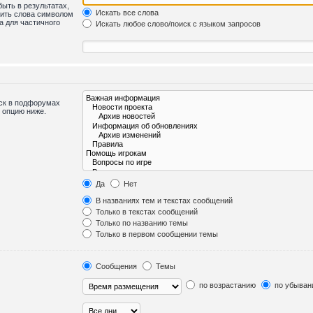
быть в результатах,
Искать все слова
лить слова символом
а для частичного
Искать любое слово/поиск с языком запросов
иск в подфорумах
 опцию ниже.
Да
Нет
В названиях тем и текстах сообщений
Только в текстах сообщений
Только по названию темы
Только в первом сообщении темы
Сообщения
Темы
по возрастанию
по убыван