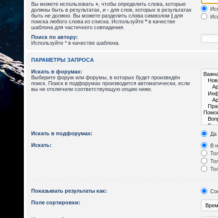
Вы можете использовать
+
, чтобы определить слова, которые
Иск
должны быть в результатах, и
-
для слов, которых в результатах
быть не должно. Вы можете разделить слова символом
|
для
Иск
поиска любого слова из списка. Используйте
*
в качестве
шаблона для частичного совпадения.
Поиск по автору:
Используйте * в качестве шаблона.
ПАРАМЕТРЫ ЗАПРОСА
Искать в форумах:
Выберите форум или форумы, в которых будет произведён
поиск. Поиск в подфорумах производится автоматически, если
вы не отключили соответствующую опцию ниже.
Искать в подфорумах:
Да
Искать:
В н
Тол
Тол
Тол
Показывать результаты как:
Со
Поле сортировки: