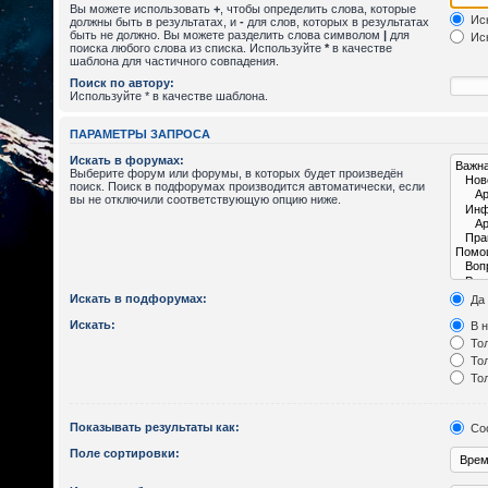
Вы можете использовать
+
, чтобы определить слова, которые
Иск
должны быть в результатах, и
-
для слов, которых в результатах
быть не должно. Вы можете разделить слова символом
|
для
Иск
поиска любого слова из списка. Используйте
*
в качестве
шаблона для частичного совпадения.
Поиск по автору:
Используйте * в качестве шаблона.
ПАРАМЕТРЫ ЗАПРОСА
Искать в форумах:
Выберите форум или форумы, в которых будет произведён
поиск. Поиск в подфорумах производится автоматически, если
вы не отключили соответствующую опцию ниже.
Искать в подфорумах:
Да
Искать:
В н
Тол
Тол
Тол
Показывать результаты как:
Со
Поле сортировки: