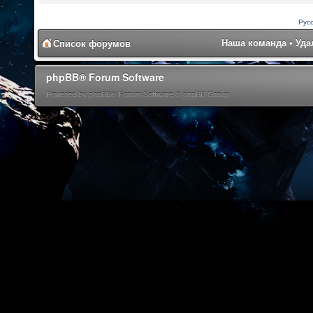
Рус
Наша команда
•
Уда
Список форумов
phpBB® Forum Software
Powered by phpBB® Forum Software © phpBB Group