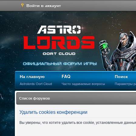
Войти в аккаунт
На главную
FAQ
Поиск
Astrolords Oort Cloud
Часто задаваемые вопросы
Параметры р
Список форумов
Удалить cookies конференции
Вы уверены, что хотите удалить все cookie, установленные данн