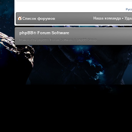
Рус
Наша команда
•
Уда
Список форумов
phpBB® Forum Software
Powered by phpBB® Forum Software © phpBB Group