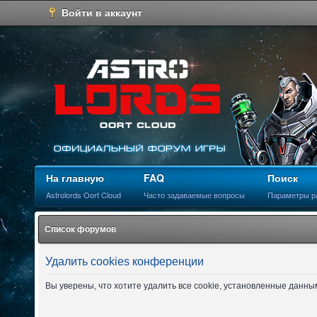
Войти в аккаунт
На главную
FAQ
Поиск
Astrolords Oort Cloud
Часто задаваемые вопросы
Параметры р
Список форумов
Удалить cookies конференции
Вы уверены, что хотите удалить все cookie, установленные данн