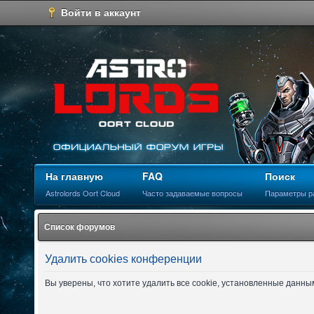
Войти в аккаунт
На главную
FAQ
Поиск
Astrolords Oort Cloud
Часто задаваемые вопросы
Параметры р
Список форумов
Удалить cookies конференции
Вы уверены, что хотите удалить все cookie, установленные данн