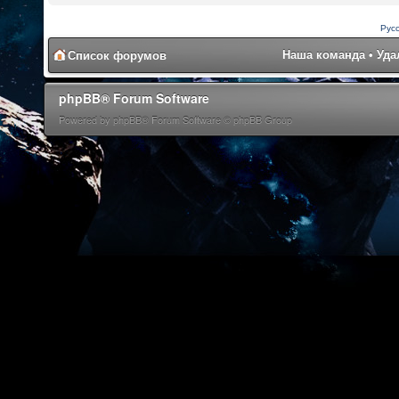
Рус
Наша команда
•
Уда
Список форумов
phpBB® Forum Software
Powered by phpBB® Forum Software © phpBB Group