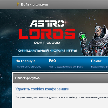
Войти в аккаунт
На главную
FAQ
Поиск
Astrolords Oort Cloud
Часто задаваемые вопросы
Параметры р
Список форумов
Удалить cookies конференции
Вы уверены, что хотите удалить все cookie, установленные данн