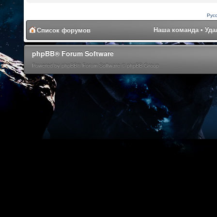
Рус
Наша команда
•
Уда
Список форумов
phpBB® Forum Software
Powered by phpBB® Forum Software © phpBB Group