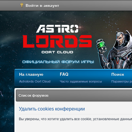
Войти в аккаунт
На главную
FAQ
Поиск
Astrolords Oort Cloud
Часто задаваемые вопросы
Параметры р
Список форумов
Удалить cookies конференции
Вы уверены, что хотите удалить все cookie, установленные данн