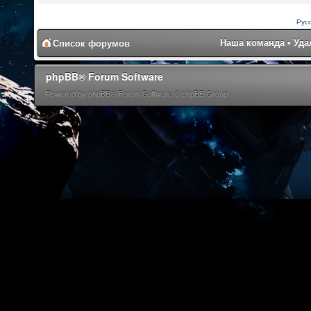
Рус
Наша команда
•
Уда
Список форумов
phpBB® Forum Software
Powered by phpBB® Forum Software © phpBB Group