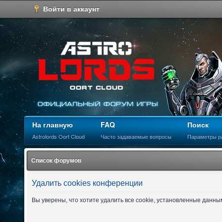
Войти в аккаунт
На главную
FAQ
Поиск
Astrolords Oort Cloud
Часто задаваемые вопросы
Параметры р
Список форумов
Удалить cookies конференции
Вы уверены, что хотите удалить все cookie, установленные данн