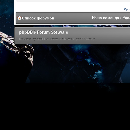
Рус
Наша команда
•
Уда
Список форумов
phpBB® Forum Software
Powered by phpBB® Forum Software © phpBB Group