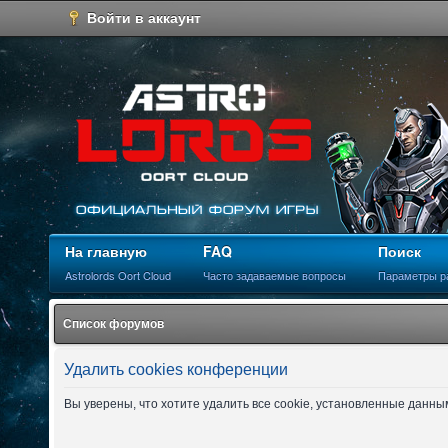
Войти в аккаунт
На главную
FAQ
Поиск
Astrolords Oort Cloud
Часто задаваемые вопросы
Параметры р
Список форумов
Удалить cookies конференции
Вы уверены, что хотите удалить все cookie, установленные данн