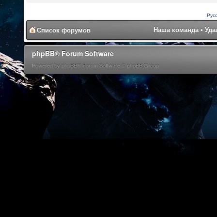
Рус
Наша команда
•
Уда
Список форумов
phpBB® Forum Software
Powered by phpBB® Forum Software © phpBB Group