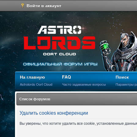
Войти в аккаунт
На главную
FAQ
Поиск
Astrolords Oort Cloud
Часто задаваемые вопросы
Параметры р
Список форумов
Удалить cookies конференции
Вы уверены, что хотите удалить все cookie, установленные данн