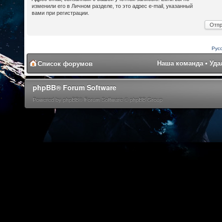
изменили его в Личном разделе, то это адрес e-mail, указанный
вами при регистрации.
Рус
Наша команда
•
Уда
Список форумов
phpBB® Forum Software
Powered by phpBB® Forum Software © phpBB Group