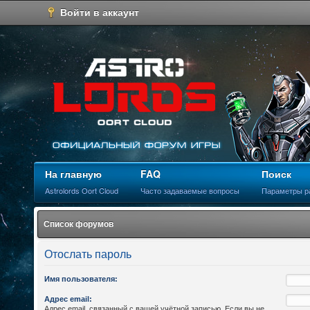
Войти в аккаунт
На главную
FAQ
Поиск
Astrolords Oort Cloud
Часто задаваемые вопросы
Параметры р
Список форумов
Отослать пароль
Имя пользователя:
Адрес email:
Адрес email, связанный с вашей учётной записью. Если вы не