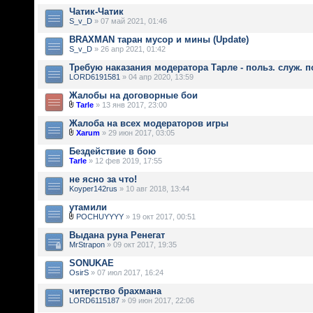
Чатик-Чатик
S_v_D
» 07 май 2021, 01:46
BRAXMAN таран мусор и мины (Update)
S_v_D
» 26 апр 2021, 01:42
Требую наказания модератора Тарле - польз. служ. 
LORD6191581
» 04 апр 2020, 13:59
Жалобы на договорные бои
Tarle
» 13 янв 2017, 23:00
Жалоба на всех модераторов игры
Xarum
» 29 июн 2017, 03:05
Бездействие в бою
Tarle
» 12 фев 2019, 17:55
не ясно за что!
Koyper142rus
» 10 авг 2018, 13:44
утамили
POCHUYYYY
» 19 окт 2017, 00:51
Выдана руна Ренегат
MrStrapon
» 09 окт 2017, 19:35
SONUKAE
OsirS
» 07 июл 2017, 16:24
читерство брахмана
LORD6115187
» 09 июн 2017, 22:06