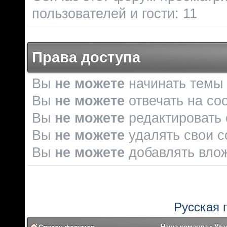
пользователей и гости: 11
Права доступа
Вы
не можете
начинать темы
Вы
не можете
отвечать на со
Вы
не можете
редактировать
Вы
не можете
удалять свои 
Вы
не можете
добавлять вло
Русская 
Наша команда
•
Уда