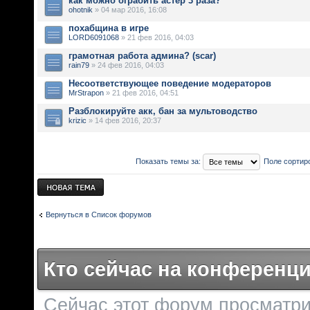
как можно ограбить астер 3 раза?
ohotnik
» 04 мар 2016, 16:08
похабщина в игре
LORD6091068
» 21 фев 2016, 04:03
грамотная работа админа? (scar)
rain79
» 24 фев 2016, 04:03
Несоответствующее поведение модераторов
MrStrapon
» 21 фев 2016, 04:51
Разблокируйте акк, бан за мультоводство
krizic
» 14 фев 2016, 20:37
Показать темы за:
Поле сортир
Новая тема
Вернуться в Список форумов
Кто сейчас на конференц
Сейчас этот форум просматри