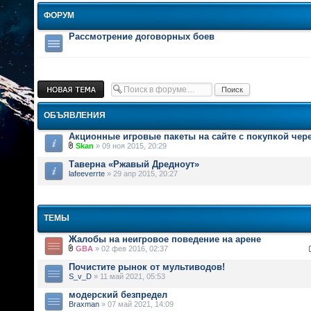
ФОРУМ
Рассмотрение договорных боев
Новая тема
ОБЪЯВЛЕНИЯ
Акционные игровые пакеты на сайте с покупкой чер
Skan
» 09 ноя 2015, 20:29
Таверна «Ржавый Дредноут»
lafeeverrte
» 29 апр 2015, 20:27
ТЕМЫ
Жалобы на неигровое поведение на арене
GBA
» 02 фев 2016, 02:37
Почистите рынок от мультиводов!
S_v_D
» 11 май 2021, 05:53
модерский безпредел
Braxman
» 07 май 2021, 14:09