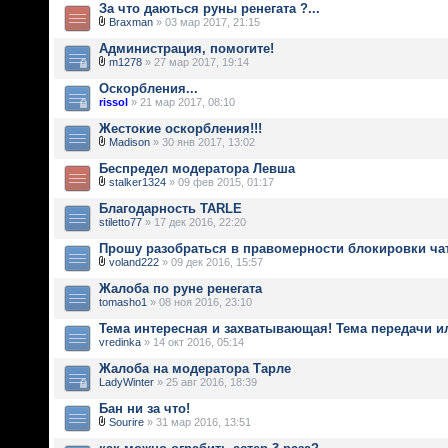
За что даються руны ренегата ?...
Braxman
» 03 мар 2017, 21:15
Администрация, помогите!
m1278
» 27 мар 2017, 19:14
Оскорбления...
rissol
» 21 мар 2017, 08:10
Жестокие оскорбления!!!
Madison
» 30 янв 2017, 13:02
Беспредел модератора Левша
stalker1324
» 09 фев 2015, 01:17
Благодарность TARLE
stiletto77
» 17 дек 2016, 22:20
Прошу разобраться в правомерности блокировки ча
voland222
» 09 дек 2016, 15:57
Жалоба по руне ренегата
tomasho1
» 08 ноя 2016, 23:10
Тема интересная и захватывающая! Тема передачи и
vredinka
» 14 окт 2016, 05:14
Жалоба на модератора Тарле
LadyWinter
» 25 авг 2016, 18:39
Бан ни за что!
Sourire
» 31 мар 2016, 13:51