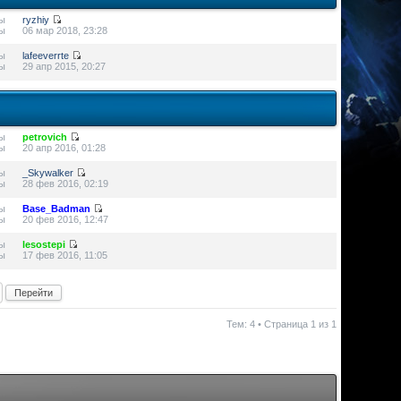
ы
ryzhiy
ы
06 мар 2018, 23:28
ы
lafeeverrte
ы
29 апр 2015, 20:27
ы
petrovich
ы
20 апр 2016, 01:28
ы
_Skywalker
ы
28 фев 2016, 02:19
ы
Base_Badman
ы
20 фев 2016, 12:47
ы
lesostepi
ы
17 фев 2016, 11:05
Тем: 4 • Страница
1
из
1