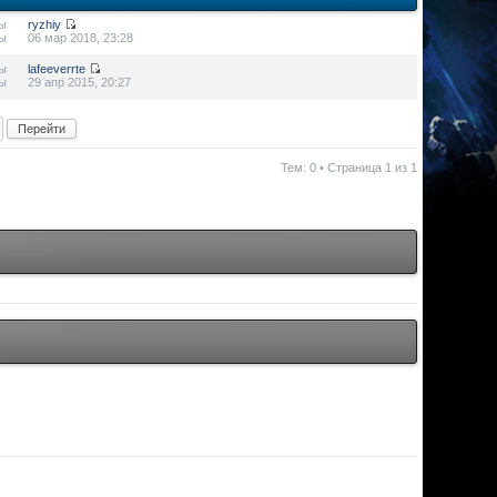
ы
ryzhiy
ы
06 мар 2018, 23:28
ы
lafeeverrte
ы
29 апр 2015, 20:27
Тем: 0 • Страница
1
из
1