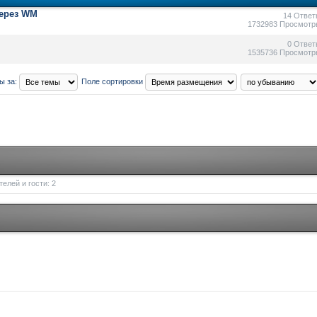
через WM
14 Ответ
1732983 Просмотр
0 Ответ
1535736 Просмотр
ы за:
Поле сортировки
елей и гости: 2