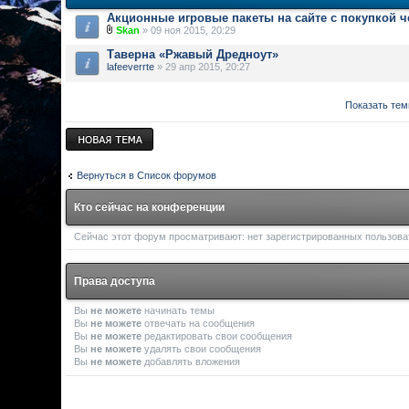
Акционные игровые пакеты на сайте с покупкой 
Skan
» 09 ноя 2015, 20:29
Таверна «Ржавый Дредноут»
lafeeverrte
» 29 апр 2015, 20:27
Показать тем
Новая тема
Вернуться в Список форумов
Кто сейчас на конференции
Сейчас этот форум просматривают: нет зарегистрированных пользоват
Права доступа
Вы
не можете
начинать темы
Вы
не можете
отвечать на сообщения
Вы
не можете
редактировать свои сообщения
Вы
не можете
удалять свои сообщения
Вы
не можете
добавлять вложения