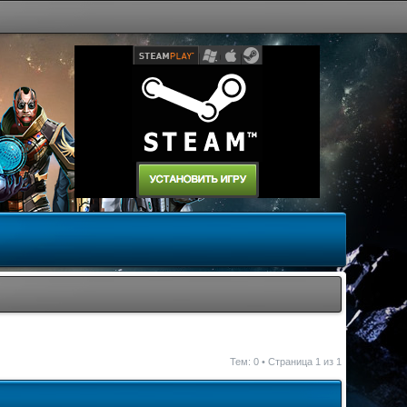
Тем: 0 • Страница
1
из
1