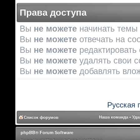
Права доступа
Вы
не можете
начинать темы
Вы
не можете
отвечать на со
Вы
не можете
редактировать
Вы
не можете
удалять свои 
Вы
не можете
добавлять вло
Русская 
Наша команда
•
Уда
Список форумов
phpBB® Forum Software
Powered by phpBB® Forum Software © phpBB Group