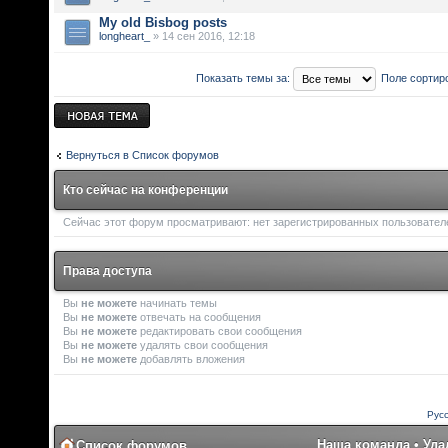
My old Bisbog posts
longheart_
» 14 сен 2016, 12:18
Показать темы за:
Поле сортир
Новая тема
Вернуться в Список форумов
Кто сейчас на конференции
Сейчас этот форум просматривают: нет зарегистрированных пользователей
Права доступа
Вы
не можете
начинать темы
Вы
не можете
отвечать на сообщения
Вы
не можете
редактировать свои сообщения
Вы
не можете
удалять свои сообщения
Вы
не можете
добавлять вложения
Рус
Наша команда
•
Уда
Список форумов