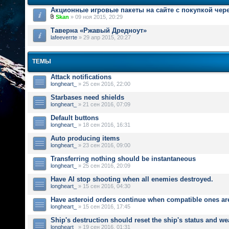
Акционные игровые пакеты на сайте с покупкой чер
Skan
» 09 ноя 2015, 20:29
Таверна «Ржавый Дредноут»
lafeeverrte
» 29 апр 2015, 20:27
ТЕМЫ
Attack notifications
longheart_
» 25 сен 2016, 22:00
Starbases need shields
longheart_
» 21 сен 2016, 07:09
Default buttons
longheart_
» 18 сен 2016, 16:31
Auto producing items
longheart_
» 23 сен 2016, 09:00
Transferring nothing should be instantaneous
longheart_
» 25 сен 2016, 20:09
Have AI stop shooting when all enemies destroyed.
longheart_
» 15 сен 2016, 04:30
Have asteroid orders continue when compatible ones ar
longheart_
» 15 сен 2016, 17:45
Ship's destruction should reset the ship's status and w
longheart_
» 19 сен 2016, 01:31