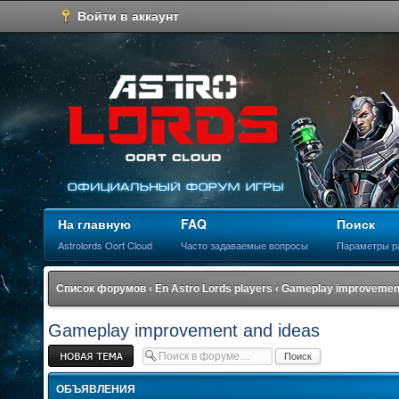
Войти в аккаунт
На главную
FAQ
Поиск
Astrolords Oort Cloud
Часто задаваемые вопросы
Параметры р
Список форумов
‹
En Astro Lords players
‹
Gameplay improvement
Gameplay improvement and ideas
Новая тема
ОБЪЯВЛЕНИЯ