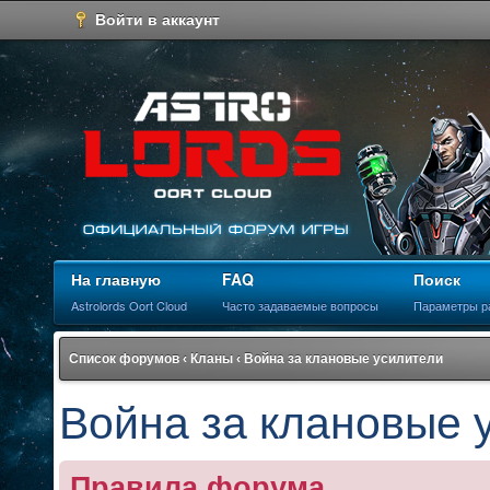
Войти в аккаунт
На главную
FAQ
Поиск
Astrolords Oort Cloud
Часто задаваемые вопросы
Параметры р
Список форумов
‹
Кланы
‹
Война за клановые усилители
Война за клановые 
Правила форума