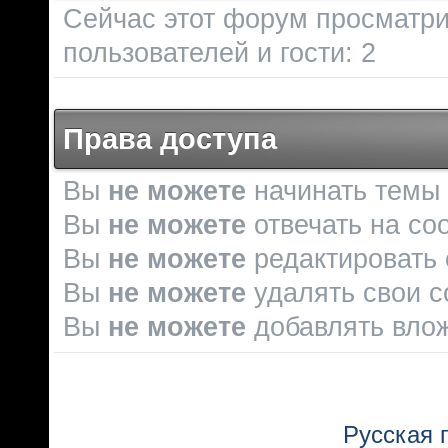
Сейчас этот форум просматри
пользователей и гости: 2
Права доступа
Вы
не можете
начинать темы
Вы
не можете
отвечать на со
Вы
не можете
редактировать
Вы
не можете
удалять свои 
Вы
не можете
добавлять вло
Русская 