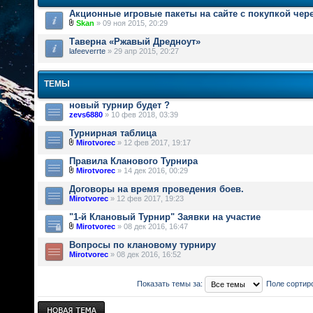
Акционные игровые пакеты на сайте с покупкой чер
Skan
» 09 ноя 2015, 20:29
Таверна «Ржавый Дредноут»
lafeeverrte
» 29 апр 2015, 20:27
ТЕМЫ
новый турнир будет ?
zevs6880
» 10 фев 2018, 03:39
Турнирная таблица
Mirotvorec
» 12 фев 2017, 19:17
Правила Кланового Турнира
Mirotvorec
» 14 дек 2016, 00:29
Договоры на время проведения боев.
Mirotvorec
» 12 фев 2017, 19:23
"1-й Клановый Турнир" Заявки на участие
Mirotvorec
» 08 дек 2016, 16:47
Вопросы по клановому турниру
Mirotvorec
» 08 дек 2016, 16:52
Показать темы за:
Поле сортир
Новая тема