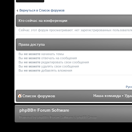
Вернуться в Список форумов
Кто сейчас на конференции
Сейчас этот форум просматривают: нет зарегистрированных пользователей
Права доступа
Вы
не можете
начинать темы
Вы
не можете
отвечать на сообщения
Вы
не можете
редактировать свои сообщения
Вы
не можете
удалять свои сообщения
Вы
не можете
добавлять вложения
Рус
Наша команда
•
Уда
Список форумов
phpBB® Forum Software
Powered by phpBB® Forum Software © phpBB Group