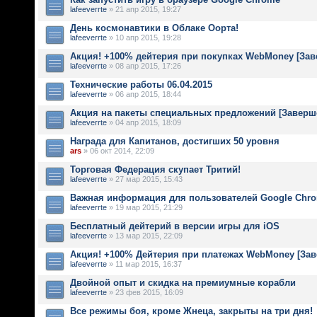
lafeeverrte
» 21 апр 2015, 19:27
День космонавтики в Облаке Оорта!
lafeeverrte
» 10 апр 2015, 19:28
Акция! +100% дейтерия при покупках WebMoney [Зав
lafeeverrte
» 08 апр 2015, 17:26
Технические работы 06.04.2015
lafeeverrte
» 06 апр 2015, 18:44
Акция на пакеты специальных предложений [Заверш
lafeeverrte
» 04 апр 2015, 18:09
Награда для Капитанов, достигших 50 уровня
ars
» 06 окт 2014, 22:09
Торговая Федерация скупает Тритий!
lafeeverrte
» 27 мар 2015, 15:43
Важная информация для пользователей Google Chr
lafeeverrte
» 19 мар 2015, 21:29
Бесплатный дейтерий в версии игры для iOS
lafeeverrte
» 13 мар 2015, 22:09
Акция! +100% Дейтерия при платежах WebMoney [За
lafeeverrte
» 11 мар 2015, 16:37
Двойной опыт и скидка на премиумные корабли
lafeeverrte
» 23 фев 2015, 16:09
Все режимы боя, кроме Жнеца, закрыты на три дня!