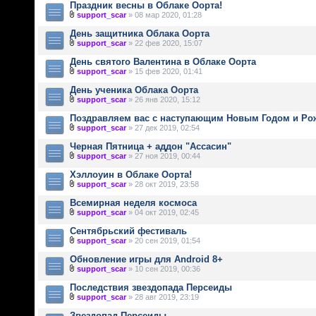
Праздник весны в Облаке Оорта!
support_scar
» 08 мар 2020, 01:28
День защитника Облака Оорта
support_scar
» 22 фев 2020, 15:07
День святого Валентина в Облаке Оорта
support_scar
» 15 фев 2020, 01:41
День ученика Облака Оорта
support_scar
» 26 янв 2020, 15:12
Поздравляем вас с наступающим Новым Годом и Ро
support_scar
» 27 дек 2019, 02:54
Черная Пятница + аддон "Ассасин"
support_scar
» 27 ноя 2019, 00:44
Хэллоуин в Облаке Оорта!
support_scar
» 28 окт 2019, 23:58
Всемирная неделя космоса
support_scar
» 04 окт 2019, 02:45
Сентябрьский фестиваль
support_scar
» 20 сен 2019, 01:54
Обновление игры для Android 8+
support_scar
» 10 сен 2019, 00:36
Последствия звездопада Персеиды
support_scar
» 28 авг 2019, 23:19
Звездопад Персеиды