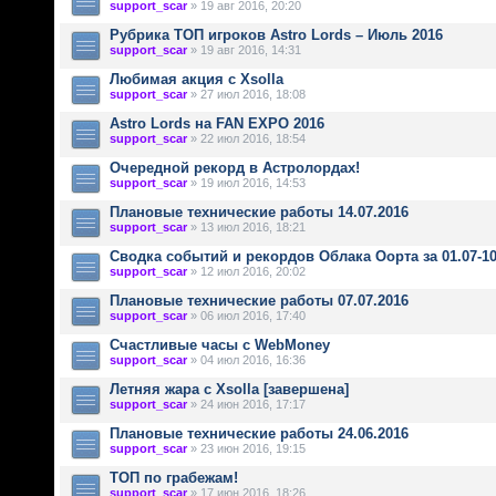
support_scar
» 19 авг 2016, 20:20
Рубрика ТОП игроков Astro Lords – Июль 2016
support_scar
» 19 авг 2016, 14:31
Любимая акция с Xsolla
support_scar
» 27 июл 2016, 18:08
Astro Lords на FAN EXPO 2016
support_scar
» 22 июл 2016, 18:54
Очередной рекорд в Астролордах!
support_scar
» 19 июл 2016, 14:53
Плановые технические работы 14.07.2016
support_scar
» 13 июл 2016, 18:21
Сводка событий и рекордов Облака Оорта за 01.07-10
support_scar
» 12 июл 2016, 20:02
Плановые технические работы 07.07.2016
support_scar
» 06 июл 2016, 17:40
Счастливые часы с WebMoney
support_scar
» 04 июл 2016, 16:36
Летняя жара с Xsolla [завершена]
support_scar
» 24 июн 2016, 17:17
Плановые технические работы 24.06.2016
support_scar
» 23 июн 2016, 19:15
ТОП по грабежам!
support_scar
» 17 июн 2016, 18:26