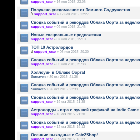
support_scar
» 16 ноя 2015, 23:06
Получено уведомление от Земного Содружества
support_scar
» 12 ноя 2015, 22:27
Сводка событий и рекордов Облака Оорта за неделю 
support_scar
» 09 ноя 2015, 21:46
Новые специальные предложения
support_scar
» 07 ноя 2015, 15:10
ТОП 10 Астролордов
support_scar
» 05 ноя 2015, 20:30
Сводка событий и рекордов Облака Оорта за неделю 
support_scar
» 03 ноя 2015, 21:38
Хэллоуин в Облаке Оорта!
Sunraven
» 30 окт 2015, 21:36
Сводка событий и рекордов Облака Оорта за неделю 
Sunraven
» 26 окт 2015, 22:33
Сводка событий и рекордов Облака Оорта за неделю 
support_scar
» 19 окт 2015, 21:38
Астролорды - игра с лучшей графикой на Indie Game
support_scar
» 16 окт 2015, 21:20
Сводка событий и рекордов Облака Оорта за неделю 
support_scar
» 12 окт 2015, 19:13
Осенние выходные с Gate2Shop!
support_scar
» 09 окт 2015, 16:33