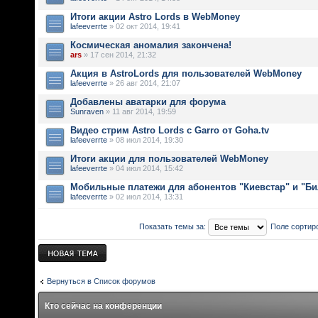
Итоги акции Astro Lords в WebMoney
lafeeverrte
» 02 окт 2014, 19:41
Космическая аномалия закончена!
ars
» 17 сен 2014, 21:32
Акция в AstroLords для пользователей WebMoney
lafeeverrte
» 26 авг 2014, 21:07
Добавлены аватарки для форума
Sunraven
» 11 авг 2014, 19:59
Видео стрим Astro Lords с Garro от Goha.tv
lafeeverrte
» 08 июл 2014, 19:30
Итоги акции для пользователей WebMoney
lafeeverrte
» 04 июл 2014, 15:42
Мобильные платежи для абонентов "Киевстар" и "Би
lafeeverrte
» 02 июл 2014, 13:31
Показать темы за:
Поле сортир
Новая тема
Вернуться в Список форумов
Кто сейчас на конференции