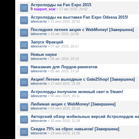
Астролорды на Fan Expo 2015
support_scar
» 17 авг 2015, 20:02
Астролорды на выставке Fan Expo Odessa 2015!
lafeeverrte
» 21 июл 2015, 20:52
Последняя летняя акция с WebMoney! [Завершена]
lafeeverrte
» 10 авг 2015, 16:06
Запуск Фракций
lafeeverrte
» 07 авг 2015, 16:17
Новые науки
lafeeverrte
» 05 авг 2015, 23:13
Наказание для Лордов-ренегатов
lafeeverrte
» 05 авг 2015, 13:16
Акция! Летние выходные с Gate2Shop! [Завершена]
lafeeverrte
» 17 июл 2015, 21:28
Астролорды получили зеленый свет в Steam!
lafeeverrte
» 06 июл 2015, 20:11
Любимая акция с WebMoney! [Завершена]
lafeeverrte
» 03 июл 2015, 20:18
Авторский обзор мобильных версий Астролордов на
lafeeverrte
» 30 июн 2015, 21:28
Скидка 75% на сброс навыков! [Завершена]
lafeeverrte
» 19 июн 2015, 21:06