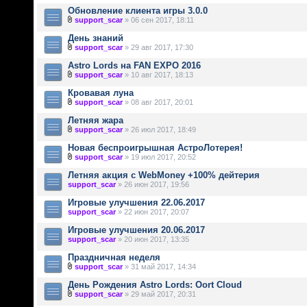
Обновление клиента игры 3.0.0
support_scar
» 06 сен 2017, 18:11
День знаний
support_scar
» 29 авг 2017, 17:30
Astro Lords на FAN EXPO 2016
support_scar
» 10 авг 2017, 18:13
Кровавая луна
support_scar
» 08 авг 2017, 20:01
Летняя жара
support_scar
» 26 июл 2017, 18:49
Новая беспроигрышная АстроЛотерея!
support_scar
» 19 июл 2017, 20:52
Летняя акция с WebMoney +100% дейтерия
support_scar
» 26 июн 2017, 19:56
Игровые улучшения 22.06.2017
support_scar
» 22 июн 2017, 20:07
Игровые улучшения 20.06.2017
support_scar
» 20 июн 2017, 13:35
Праздничная неделя
support_scar
» 31 май 2017, 14:34
День Рождения Astro Lords: Oort Cloud
support_scar
» 29 май 2017, 20:31