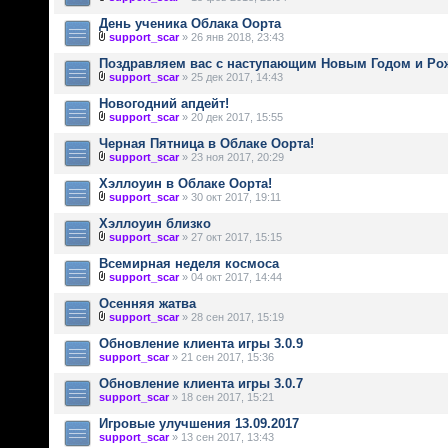
День ученика Облака Оорта
support_scar
» 26 янв 2018, 23:43
Поздравляем вас с наступающим Новым Годом и Ро
support_scar
» 25 дек 2017, 14:43
Новогодний апдейт!
support_scar
» 20 дек 2017, 15:55
Черная Пятница в Облаке Оорта!
support_scar
» 23 ноя 2017, 20:29
Хэллоуин в Облаке Оорта!
support_scar
» 30 окт 2017, 19:11
Хэллоуин близко
support_scar
» 27 окт 2017, 15:15
Всемирная неделя космоса
support_scar
» 04 окт 2017, 14:44
Осенняя жатва
support_scar
» 28 сен 2017, 15:19
Обновление клиента игры 3.0.9
support_scar
» 21 сен 2017, 15:36
Обновление клиента игры 3.0.7
support_scar
» 18 сен 2017, 15:21
Игровые улучшения 13.09.2017
support_scar
» 13 сен 2017, 13:43