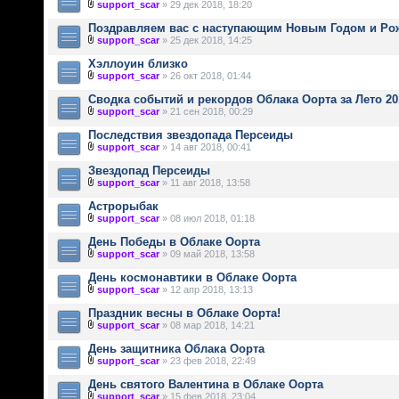
support_scar
» 29 дек 2018, 18:20
Поздравляем вас с наступающим Новым Годом и Ро
support_scar
» 25 дек 2018, 14:25
Хэллоуин близко
support_scar
» 26 окт 2018, 01:44
Сводка событий и рекордов Облака Оорта за Лето 20
support_scar
» 21 сен 2018, 00:29
Последствия звездопада Персеиды
support_scar
» 14 авг 2018, 00:41
Звездопад Персеиды
support_scar
» 11 авг 2018, 13:58
Астрорыбак
support_scar
» 08 июл 2018, 01:18
День Победы в Облаке Оорта
support_scar
» 09 май 2018, 13:58
День космонавтики в Облаке Оорта
support_scar
» 12 апр 2018, 13:13
Праздник весны в Облаке Оорта!
support_scar
» 08 мар 2018, 14:21
День защитника Облака Оорта
support_scar
» 23 фев 2018, 22:49
День святого Валентина в Облаке Оорта
support_scar
» 15 фев 2018, 23:04