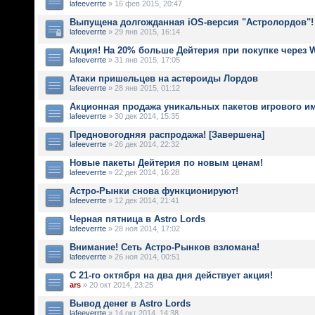
lafeeverrte
» 16 фев 2015, 20:47
Выпущена долгожданная iOS-версия "Астролордов"!
lafeeverrte
» 29 янв 2015, 16:14
Акция! На 20% больше Дейтерия при покупке через
lafeeverrte
» 31 янв 2015, 17:05
Атаки пришельцев на астероиды Лордов
lafeeverrte
» 28 янв 2015, 01:12
Акционная продажа уникальных пакетов игрового и
lafeeverrte
» 30 дек 2014, 15:35
Предновогодняя распродажа! [Завершена]
lafeeverrte
» 26 дек 2014, 22:32
Новые пакеты Дейтерия по новым ценам!
lafeeverrte
» 22 дек 2014, 16:28
Астро-Рынки снова функционируют!
lafeeverrte
» 12 дек 2014, 21:41
Черная пятница в Astro Lords
lafeeverrte
» 28 ноя 2014, 17:02
Внимание! Сеть Астро-Рынков взломана!
lafeeverrte
» 26 ноя 2014, 00:51
С 21-го октября на два дня действует акция!
ars
» 20 окт 2014, 23:25
Вывод денег в Astro Lords
lafeeverrte
» 14 окт 2014, 14:38