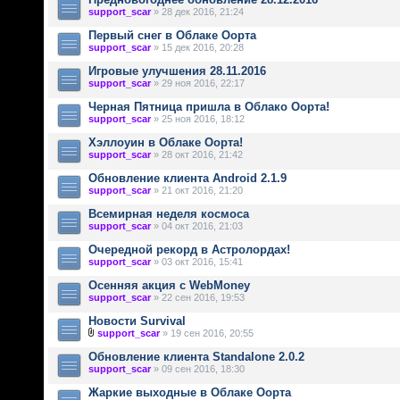
support_scar
» 28 дек 2016, 21:24
Первый снег в Облаке Оорта
support_scar
» 15 дек 2016, 20:28
Игровые улучшения 28.11.2016
support_scar
» 29 ноя 2016, 22:17
Черная Пятница пришла в Облако Оорта!
support_scar
» 25 ноя 2016, 18:12
Хэллоуин в Облаке Оорта!
support_scar
» 28 окт 2016, 21:42
Обновление клиента Android 2.1.9
support_scar
» 21 окт 2016, 21:20
Всемирная неделя космоса
support_scar
» 04 окт 2016, 21:03
Очередной рекорд в Астролордах!
support_scar
» 03 окт 2016, 15:41
Осенняя акция с WebMoney
support_scar
» 22 сен 2016, 19:53
Новости Survival
support_scar
» 19 сен 2016, 20:55
Обновление клиента Standalone 2.0.2
support_scar
» 09 сен 2016, 18:30
Жаркие выходные в Облаке Оорта