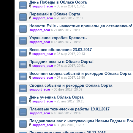
День Победы в Облаке Оорта
support_scar
» 05 май 2017, 18:51
Первомай в Облаке Оорта
support_scar
» 28 апр 2017, 21:05
Новости Exile - нашествие пришельцев остановлено!
support_scar
» 27 апр 2017, 20:05
Улучшение корабля Крепость
support_scar
» 13 апр 2017, 19:36
Весеннее обновление 23.03.2017
support_scar
» 23 мар 2017, 20:43
Праздник весны в Облаке Оорта!
support_scar
» 07 мар 2017, 20:51
Весенняя сводка событий и рекордов Облака Оорта
support_scar
» 07 мар 2017, 18:56
Сводка событий и рекордов Облака Оорта
support_scar
» 08 фев 2017, 20:09
День ученика Облака Оорта
support_scar
» 25 янв 2017, 19:13
Плановые технические работы 19.01.2017
support_scar
» 18 янв 2017, 19:09
Поздравляем вас с наступающим Новым Годом и Ро
support_scar
» 30 дек 2016, 16:57
Предновогоднее обновление 28.12.2016