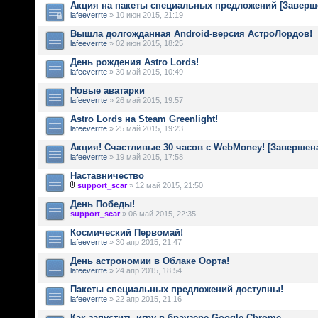
Акция на пакеты специальных предложений [Заверш
lafeeverrte
» 10 июн 2015, 21:19
Вышла долгожданная Android-версия АстроЛордов!
lafeeverrte
» 02 июн 2015, 18:25
День рождения Astro Lords!
lafeeverrte
» 30 май 2015, 10:49
Новые аватарки
lafeeverrte
» 26 май 2015, 19:57
Astro Lords на Steam Greenlight!
lafeeverrte
» 25 май 2015, 19:23
Акция! Счастливые 30 часов с WebMoney! [Завершен
lafeeverrte
» 19 май 2015, 17:58
Наставничество
support_scar
» 12 май 2015, 21:50
День Победы!
support_scar
» 06 май 2015, 22:35
Космический Первомай!
lafeeverrte
» 30 апр 2015, 21:47
День астрономии в Облаке Оорта!
lafeeverrte
» 24 апр 2015, 18:54
Пакеты специальных предложений доступны!
lafeeverrte
» 22 апр 2015, 21:16
Как запустить игру в браузере Google Chrome