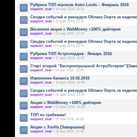
Рубрика ТОП игроков Astro Lords – Февраль 2016
support_scar
» 14 мар 2016, 16:52
Сводка событий и рекордов Облака Оорта за неделю 
support_scar
» 10 мар 2016, 22:25
Весенняя акция с WebMoney +100% дейтерия
support_scar
» 03 мар 2016, 17:23
Сводка событий и рекордов Облака Оорта за неделю 
support_scar
» 01 мар 2016, 21:43
Рубрика ТОП Астролордов - Январь 2016
support_scar
» 17 фев 2016, 19:07
Старт второй “Беспроигрышной АстроЛотереи”![Зав
support_scar
» 14 янв 2016, 23:49
Изменение баланса 10.02.2016
support_scar
» 10 фев 2016, 22:09
Сводка событий и рекордов Облака Оорта за неделю 
support_scar
» 02 фев 2016, 23:42
Акция с WebMoney +100% дейтерия
support_scar
» 01 фев 2016, 16:59
ТОП по грабежам!
support_scar
» 29 янв 2016, 16:09
Акция с Xsolla [Завершена]
support_scar
» 28 янв 2016, 22:49