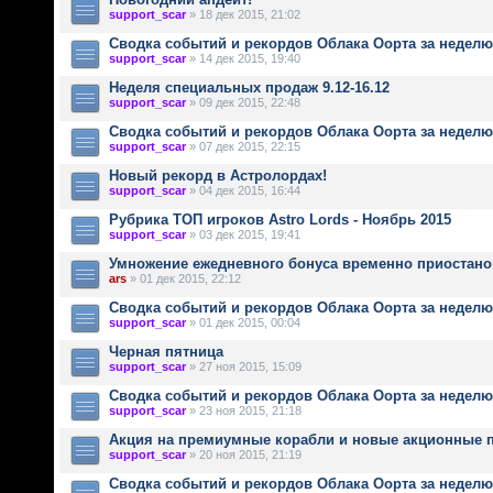
support_scar
» 18 дек 2015, 21:02
Сводка событий и рекордов Облака Оорта за неделю 
support_scar
» 14 дек 2015, 19:40
Неделя специальных продаж 9.12-16.12
support_scar
» 09 дек 2015, 22:48
Сводка событий и рекордов Облака Оорта за неделю 
support_scar
» 07 дек 2015, 22:15
Новый рекорд в Астролордах!
support_scar
» 04 дек 2015, 16:44
Рубрика ТОП игроков Astro Lords - Ноябрь 2015
support_scar
» 03 дек 2015, 19:41
Умножение ежедневного бонуса временно приостано
ars
» 01 дек 2015, 22:12
Сводка событий и рекордов Облака Оорта за неделю 
support_scar
» 01 дек 2015, 00:04
Черная пятница
support_scar
» 27 ноя 2015, 15:09
Сводка событий и рекордов Облака Оорта за неделю 
support_scar
» 23 ноя 2015, 21:18
Акция на премиумные корабли и новые акционные 
support_scar
» 20 ноя 2015, 21:19
Сводка событий и рекордов Облака Оорта за неделю 