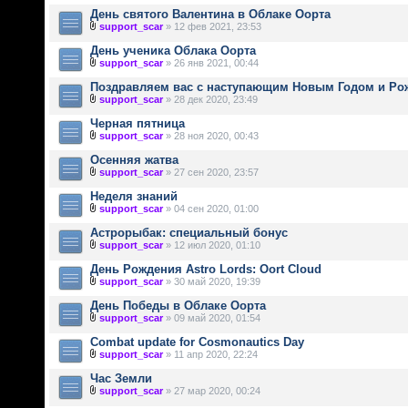
День святого Валентина в Облаке Оорта
support_scar
» 12 фев 2021, 23:53
День ученика Облака Оорта
support_scar
» 26 янв 2021, 00:44
Поздравляем вас с наступающим Новым Годом и Ро
support_scar
» 28 дек 2020, 23:49
Черная пятница
support_scar
» 28 ноя 2020, 00:43
Осенняя жатва
support_scar
» 27 сен 2020, 23:57
Неделя знаний
support_scar
» 04 сен 2020, 01:00
Астрорыбак: специальный бонус
support_scar
» 12 июл 2020, 01:10
День Рождения Astro Lords: Oort Cloud
support_scar
» 30 май 2020, 19:39
День Победы в Облаке Оорта
support_scar
» 09 май 2020, 01:54
Combat update for Cosmonautics Day
support_scar
» 11 апр 2020, 22:24
Час Земли
support_scar
» 27 мар 2020, 00:24