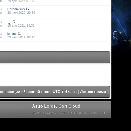
я
29 дек 2020, 01:04
ы
Caronavirus
я
30 июл 2020, 20:39
ы
-_-
я
15 апр 2021, 18:32
ы
lemmy
я
29 июн 2014, 02:43
онференции
• Часовой пояс: UTC + 4 часа [ Летнее время ]
Astro Lords: Oort Cloud
©2026 ARATOG LLC ©TARTEZAL HOLDINGS LTD