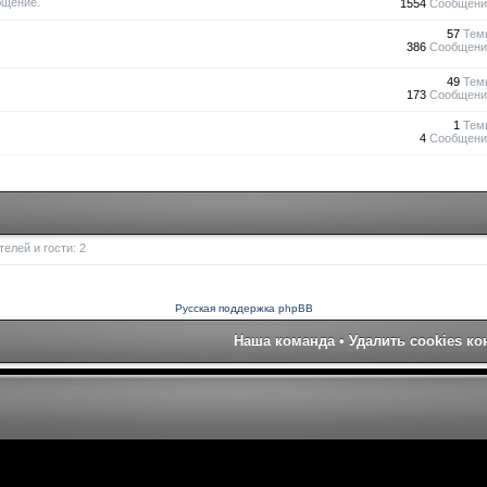
бщение.
1554
Сообщени
57
Тем
386
Сообщени
49
Тем
173
Сообщени
1
Тем
4
Сообщени
елей и гости: 2
Русская поддержка phpBB
Наша команда
•
Удалить cookies к