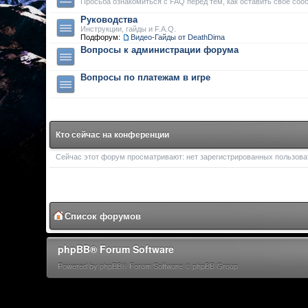
Просьба ознакомиться с FAQ перед тем, как оставить свое соо
Руководства
Инструкции, гайды и F.A.Q.
Подфорум:
Видео-Гайды от DeathDima
Вопросы к администрации форума
Вопросы по платежам в игре
Кто сейчас на конференции
Сейчас этот форум просматривают: нет зарегистрированных пользоват
Список форумов
phpBB® Forum Software
Powered by phpBB® Forum Software © phpBB Group