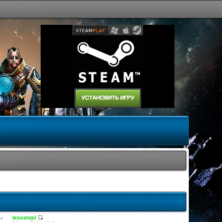
ы
lesostepi