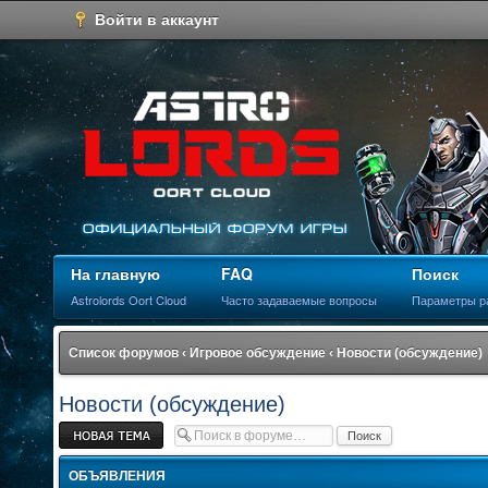
Войти в аккаунт
На главную
FAQ
Поиск
Astrolords Oort Cloud
Часто задаваемые вопросы
Параметры р
Список форумов
‹
Игровое обсуждение
‹
Новости (обсуждение)
Новости (обсуждение)
Новая тема
ОБЪЯВЛЕНИЯ