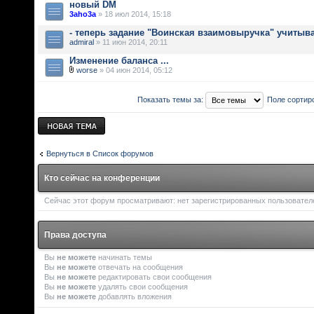
новый DM
3aho3a
» 18 июл 2014, 15:18
- теперь задание "Воинская взаимовыручка" учитыв
admiral
» 11 июн 2014, 20:11
Изменение баланса ...
worse
» 04 июн 2014, 05:12
Показать темы за:
Поле сортир
Новая тема
Вернуться в Список форумов
Кто сейчас на конференции
Сейчас этот форум просматривают: нет зарегистрированных пользователей
Права доступа
Вы
не можете
начинать темы
Вы
не можете
отвечать на сообщения
Вы
не можете
редактировать свои сообщения
Вы
не можете
удалять свои сообщения
Вы
не можете
добавлять вложения