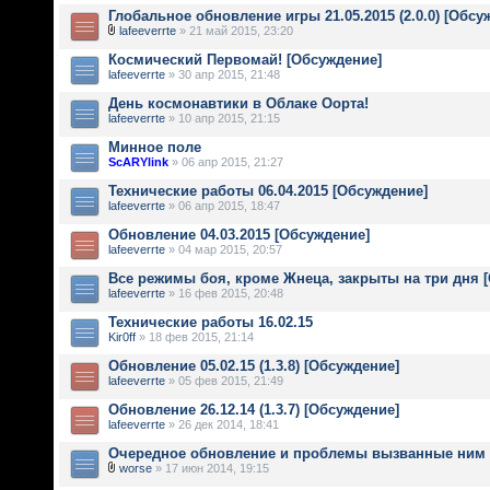
Глобальное обновление игры 21.05.2015 (2.0.0) [Обсу
lafeeverrte
» 21 май 2015, 23:20
Космический Первомай! [Обсуждение]
lafeeverrte
» 30 апр 2015, 21:48
День космонавтики в Облаке Оорта!
lafeeverrte
» 10 апр 2015, 21:15
Минное поле
ScARYlink
» 06 апр 2015, 21:27
Технические работы 06.04.2015 [Обсуждение]
lafeeverrte
» 06 апр 2015, 18:47
Обновление 04.03.2015 [Обсуждение]
lafeeverrte
» 04 мар 2015, 20:57
Все режимы боя, кроме Жнеца, закрыты на три дня 
lafeeverrte
» 16 фев 2015, 20:48
Технические работы 16.02.15
Kir0ff
» 18 фев 2015, 21:14
Обновление 05.02.15 (1.3.8) [Обсуждение]
lafeeverrte
» 05 фев 2015, 21:49
Обновление 26.12.14 (1.3.7) [Обсуждение]
lafeeverrte
» 26 дек 2014, 18:41
Очередное обновление и проблемы вызванные ним .
worse
» 17 июн 2014, 19:15