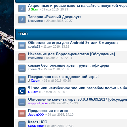
Акционные игровые пакеты на сайте с покупкой чер
Skan
» 09 ноя 2015, 20:29
Таверна «Ржавый Дредноут»
lafeeverrte
» 29 апр 2015, 20:27
ТЕМЫ
Обновление игры для Android 8+ или 8 минусов
xperia63
» 11 дек 2019, 13:52
Наказание для Лордов-ренегатов [Обсуждение]
lafeeverrte
» 05 авг 2015, 22:24
самые бесполезные арты , руны , офицеры
xperia63
» 15 авг 2018, 21:09
Поздравляю всех с годовщиной игры!
Xarum
» 31 май 2018, 00:20
51 зло или неизбежное зло или разрабам пофиг на б
OLDIM
» 22 фев 2018, 18:21
Обновление клиента игры v3.0.3 06.09.2017 [обсужден
support_scar
» 06 сен 2017, 19:33
Предложения по игре
JaguarXXX
» 29 авг 2015, 14:10
Квест НЛО
ScARYlink
» 01 апр 2015, 22:35