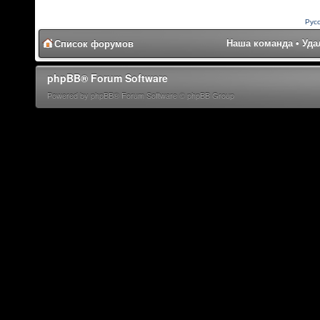
Рус
Наша команда
•
Уда
Список форумов
phpBB® Forum Software
Powered by phpBB® Forum Software © phpBB Group