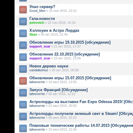
Упал сервер?
Good_Men
» 15 ноя 2015, 13:12
Гала-новости
petrovich
» 22 сен 2015, 10:19
Хэллоуин в Астро Лордах
Skan
» 30 окт 2015, 21:40
Обновление игры 19.10.2015 [обсуждение]
support_scar
» 21 окт 2015, 17:27
Обновление 22.10.2015 [обсуждение]
support_scar
» 23 окт 2015, 13:00
Новое дерево науки
vandalisimus
» 20 окт 2015, 00:58
Обновление игры 15.07.2015 [Обсуждение]
lafeeverrte
» 16 июл 2015, 13:55
Запуск Фракций [Обсуждение]
lafeeverrte
» 08 авг 2015, 12:22
Астролорды на выставке Fan Expo Odessa 2015! [Обс
lafeeverrte
» 21 июл 2015, 20:53
Астролорды получили зеленый свет в Steam! [Обсуж
lafeeverrte
» 06 июл 2015, 20:22
Плановые технические работы 14.07.2015 [Обсуждени
lafeeverrte
» 15 июл 2015, 21:06