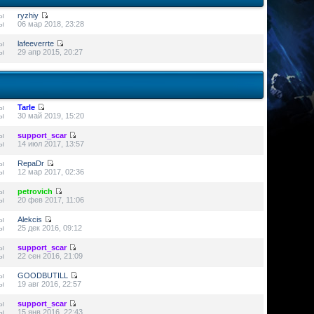
ы
ryzhiy
ы
06 мар 2018, 23:28
ы
lafeeverrte
ы
29 апр 2015, 20:27
ы
Tarle
ы
30 май 2019, 15:20
ы
support_scar
ы
14 июл 2017, 13:57
ы
RepaDr
ы
12 мар 2017, 02:36
ы
petrovich
ы
20 фев 2017, 11:06
ы
Alekcis
ы
25 дек 2016, 09:12
ы
support_scar
ы
22 сен 2016, 21:09
ы
GOODBUTILL
ы
19 авг 2016, 22:57
ы
support_scar
ы
15 янв 2016, 22:43