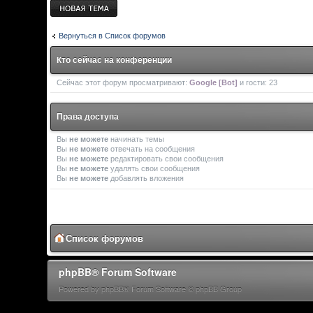
Новая тема
Вернуться в Список форумов
Кто сейчас на конференции
Сейчас этот форум просматривают:
Google [Bot]
и гости: 23
Права доступа
Вы
не можете
начинать темы
Вы
не можете
отвечать на сообщения
Вы
не можете
редактировать свои сообщения
Вы
не можете
удалять свои сообщения
Вы
не можете
добавлять вложения
Список форумов
phpBB® Forum Software
Powered by phpBB® Forum Software © phpBB Group