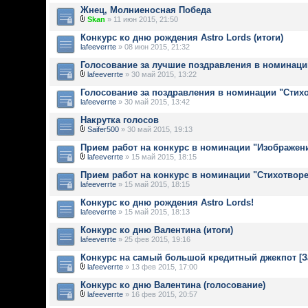
Жнец, Молниеносная Победа
Skan
» 11 июн 2015, 21:50
Конкурс ко дню рождения Astro Lords (итоги)
lafeeverrte
» 08 июн 2015, 21:32
Голосование за лучшие поздравления в номинаци
lafeeverrte
» 30 май 2015, 13:22
Голосование за поздравления в номинации "Стих
lafeeverrte
» 30 май 2015, 13:42
Накрутка голосов
Saifer500
» 30 май 2015, 19:13
Прием работ на конкурс в номинации "Изображен
lafeeverrte
» 15 май 2015, 18:15
Прием работ на конкурс в номинации "Стихотвор
lafeeverrte
» 15 май 2015, 18:15
Конкурс ко дню рождения Astro Lords!
lafeeverrte
» 15 май 2015, 18:13
Конкурс ко дню Валентина (итоги)
lafeeverrte
» 25 фев 2015, 19:16
Конкурс на самый большой кредитный джекпот [
lafeeverrte
» 13 фев 2015, 17:00
Конкурс ко дню Валентина (голосование)
lafeeverrte
» 16 фев 2015, 20:57