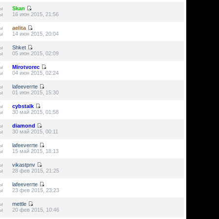
ы
Skan
ы
16 июн 2015, 21:56
ы
aelita
ы
14 июн 2015, 20:04
ы
Shket
ы
05 июн 2015, 02:09
ы
Mirotvorec
ы
04 июн 2015, 02:24
ы
lafeeverrte
ы
01 июн 2015, 15:30
ы
cybstalk
ы
30 май 2015, 01:58
ы
diamond
ы
30 май 2015, 00:11
ы
lafeeverrte
ы
15 май 2015, 18:13
ы
vikastpnv
ы
28 фев 2015, 21:25
ы
lafeeverrte
ы
23 фев 2015, 23:23
ы
mettle
ы
20 фев 2015, 10:46