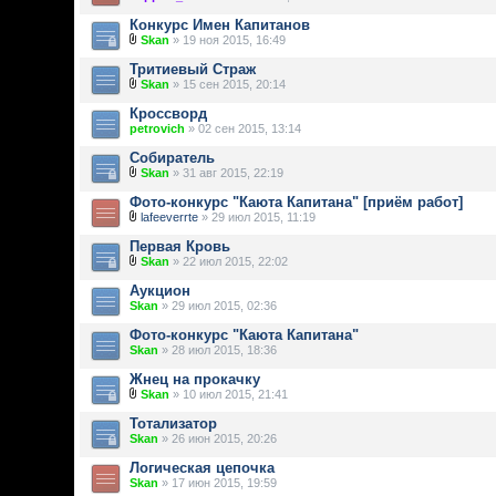
Конкурс Имен Капитанов
Skan
» 19 ноя 2015, 16:49
Тритиевый Страж
Skan
» 15 сен 2015, 20:14
Кроссворд
petrovich
» 02 сен 2015, 13:14
Собиратель
Skan
» 31 авг 2015, 22:19
Фото-конкурс "Каюта Капитана" [приём работ]
lafeeverrte
» 29 июл 2015, 11:19
Первая Кровь
Skan
» 22 июл 2015, 22:02
Аукцион
Skan
» 29 июл 2015, 02:36
Фото-конкурс "Каюта Капитана"
Skan
» 28 июл 2015, 18:36
Жнец на прокачку
Skan
» 10 июл 2015, 21:41
Тотализатор
Skan
» 26 июн 2015, 20:26
Логическая цепочка
Skan
» 17 июн 2015, 19:59