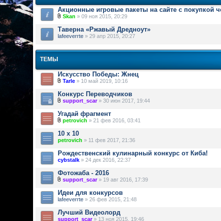
Акционные игровые пакеты на сайте с покупкой 
Skan
» 09 ноя 2015, 20:29
Таверна «Ржавый Дредноут»
lafeeverrte
» 29 апр 2015, 20:27
ТЕМЫ
Искусство Победы: Жнец
Tarle
» 10 май 2019, 10:16
Конкурс Переводчиков
support_scar
» 30 июн 2017, 19:44
Угадай фрагмент
petrovich
» 21 фев 2016, 03:41
10 х 10
petrovich
» 11 фев 2017, 21:36
Рождественский кулинарный конкурс от Киба!
cybstalk
» 24 дек 2016, 22:37
Фотожаба - 2016
support_scar
» 19 авг 2016, 17:39
Идеи для конкурсов
lafeeverrte
» 26 фев 2015, 21:48
Лучший Видеолорд
support_scar
» 13 ноя 2015, 19:46