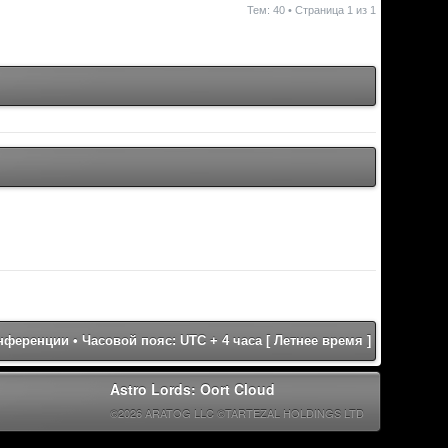
Тем: 40 • Страница
1
из
1
онференции
• Часовой пояс: UTC + 4 часа [ Летнее время ]
Astro Lords: Oort Cloud
©2026 ARATOG LLC ©TARTEZAL HOLDINGS LTD