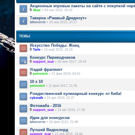
Акционные игровые пакеты на сайте с покупкой чер
Skan
» 09 ноя 2015, 20:29
Таверна «Ржавый Дредноут»
lafeeverrte
» 29 апр 2015, 20:27
ТЕМЫ
Искусство Победы: Жнец
Tarle
» 10 май 2019, 10:16
Конкурс Переводчиков
support_scar
» 30 июн 2017, 19:44
Угадай фрагмент
petrovich
» 21 фев 2016, 03:41
10 х 10
petrovich
» 11 фев 2017, 21:36
Рождественский кулинарный конкурс от Киба!
cybstalk
» 24 дек 2016, 22:37
Фотожаба - 2016
support_scar
» 19 авг 2016, 17:39
Идеи для конкурсов
lafeeverrte
» 26 фев 2015, 21:48
Лучший Видеолорд
support_scar
» 13 ноя 2015, 19:46