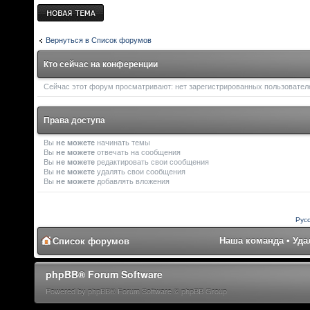
Новая тема
Вернуться в Список форумов
Кто сейчас на конференции
Сейчас этот форум просматривают: нет зарегистрированных пользователе
Права доступа
Вы
не можете
начинать темы
Вы
не можете
отвечать на сообщения
Вы
не можете
редактировать свои сообщения
Вы
не можете
удалять свои сообщения
Вы
не можете
добавлять вложения
Рус
Наша команда
•
Уда
Список форумов
phpBB® Forum Software
Powered by phpBB® Forum Software © phpBB Group