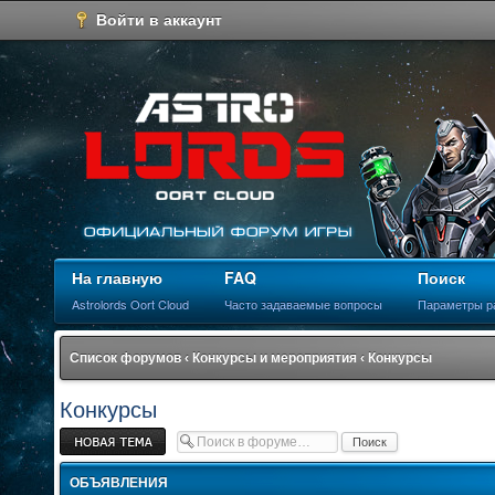
Войти в аккаунт
На главную
FAQ
Поиск
Astrolords Oort Cloud
Часто задаваемые вопросы
Параметры р
Список форумов
‹
Конкурсы и мероприятия
‹
Конкурсы
Конкурсы
Новая тема
ОБЪЯВЛЕНИЯ