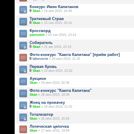
Конкурс Имен Капитанов
Skan
» 19 ноя 2015, 16:49
Тритиевый Страж
Skan
» 15 сен 2015, 20:14
Кроссворд
petrovich
» 02 сен 2015, 13:14
Собиратель
Skan
» 31 авг 2015, 22:19
Фото-конкурс "Каюта Капитана" [приём работ]
lafeeverrte
» 29 июл 2015, 11:19
Первая Кровь
Skan
» 22 июл 2015, 22:02
Аукцион
Skan
» 29 июл 2015, 02:36
Фото-конкурс "Каюта Капитана"
Skan
» 28 июл 2015, 18:36
Жнец на прокачку
Skan
» 10 июл 2015, 21:41
Тотализатор
Skan
» 26 июн 2015, 20:26
Логическая цепочка
Skan
» 17 июн 2015, 19:59