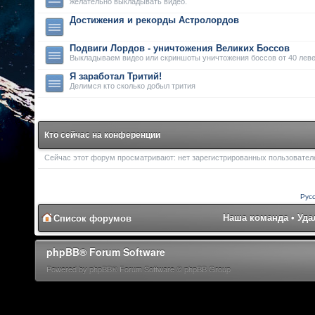
желательно выкладывать видео.
Достижения и рекорды Астролордов
Подвиги Лордов - уничтожения Великих Боссов
Выкладываем видео или скриншоты уничтожения боссов от 40 леве
Я заработал Тритий!
Делимся кто сколько добыл трития
Кто сейчас на конференции
Сейчас этот форум просматривают: нет зарегистрированных пользователей
Рус
Наша команда
•
Уда
Список форумов
phpBB® Forum Software
Powered by phpBB® Forum Software © phpBB Group