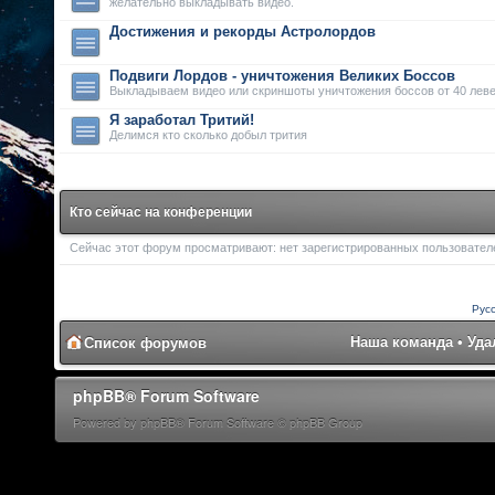
желательно выкладывать видео.
Достижения и рекорды Астролордов
Подвиги Лордов - уничтожения Великих Боссов
Выкладываем видео или скриншоты уничтожения боссов от 40 леве
Я заработал Тритий!
Делимся кто сколько добыл трития
Кто сейчас на конференции
Сейчас этот форум просматривают: нет зарегистрированных пользователей
Рус
Наша команда
•
Уда
Список форумов
phpBB® Forum Software
Powered by phpBB® Forum Software © phpBB Group