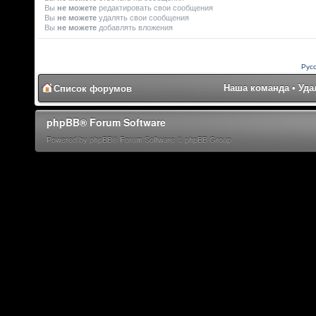
Вы
не можете
редактировать свои сообщения
Вы
не можете
удалять свои сообщения
Вы
не можете
добавлять вложения
Рус
Наша команда
•
Уда
Список форумов
phpBB® Forum Software
Powered by phpBB® Forum Software © phpBB Group