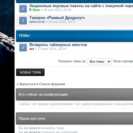
Акционные игровые пакеты на сайте с покупкой чер
Skan
» 09 ноя 2015, 20:29
Таверна «Ржавый Дредноут»
lafeeverrte
» 29 апр 2015, 20:27
ТЕМЫ
Возвраты таймерных квестов
ars
» 23 июн 2014, 18:34
Показать темы за:
Поле сортир
Новая тема
Вернуться в Список форумов
Кто сейчас на конференции
Сейчас этот форум просматривают: нет зарегистрированных пользователей
Права доступа
Вы
не можете
начинать темы
Вы
не можете
отвечать на сообщения