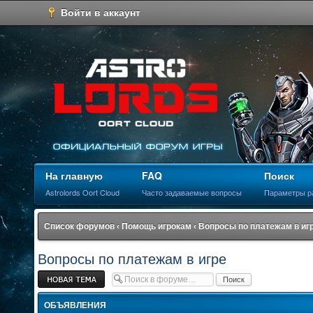
Войти в аккаунт
На главную
FAQ
Поиск
Astrolords Oort Cloud
Часто задаваемые вопросы
Параметры р
Список форумов
‹
Помощь игрокам
‹
Вопросы по платежам в иг
Вопросы по платежам в игре
Новая тема
ОБЪЯВЛЕНИЯ