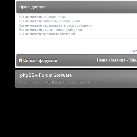
Права доступа
Вы
не можете
начинать темы
Вы
не можете
отвечать на сообщения
Вы
не можете
редактировать свои сообщения
Вы
не можете
удалять свои сообщения
Вы
не можете
добавлять вложения
Рус
Наша команда
•
Уда
Список форумов
phpBB® Forum Software
Powered by phpBB® Forum Software © phpBB Group