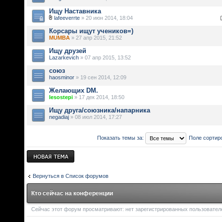
Ищу Наставника
lafeeverrte
» 20 июн 2014, 18:04
Корсары ищут учеников=)
MUMBA
» 27 апр 2015, 21:52
Ищу друзей
Lazarkevich
» 07 апр 2015, 13:52
союз
haosminor
» 19 сен 2014, 12:09
Желающих DM.
lesostepi
» 17 дек 2014, 18:50
Ищу друга/союзника/напарника
negadiaj
» 08 июл 2014, 17:27
Показать темы за:
Поле сортир
Новая тема
Вернуться в Список форумов
Кто сейчас на конференции
Сейчас этот форум просматривают: нет зарегистрированных пользователей