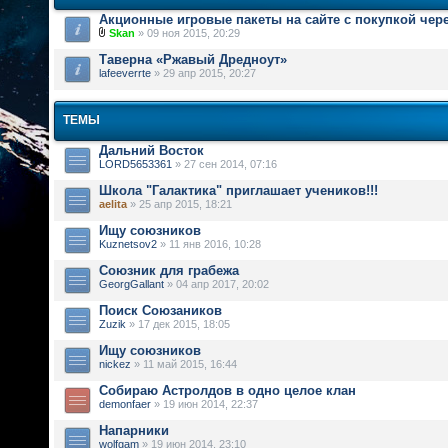
Акционные игровые пакеты на сайте с покупкой чер
Skan
» 09 ноя 2015, 20:29
Таверна «Ржавый Дредноут»
lafeeverrte
» 29 апр 2015, 20:27
ТЕМЫ
Дальний Восток
LORD5653361
» 27 сен 2014, 07:16
Школа "Галактика" приглашает учеников!!!
aelita
» 25 апр 2015, 18:21
Ищу союзников
Kuznetsov2
» 11 янв 2016, 10:28
Союзник для грабежа
GeorgGallant
» 04 апр 2017, 20:02
Поиск Союзаников
Zuzik
» 17 дек 2015, 18:05
Ищу союзников
nickez
» 11 май 2015, 16:44
Собираю Астролдов в одно целое клан
demonfaer
» 19 июн 2014, 22:37
Напарники
wolfgam
» 19 июн 2014, 23:10